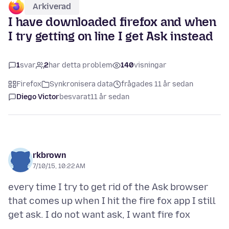
Arkiverad
I have downloaded firefox and when
I try getting on line I get Ask instead
1
svar
2
har detta problem
140
visningar
Firefox
Synkronisera data
frågades 11 år sedan
Diego Victor
besvarat
11 år sedan
rkbrown
7/10/15, 10:22 AM
every time I try to get rid of the Ask browser
that comes up when I hit the fire fox app I still