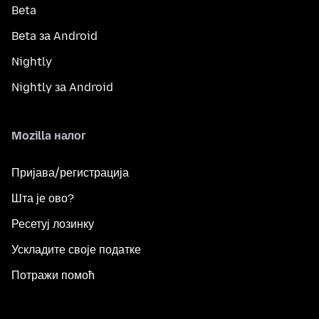
Beta
Beta за Android
Nightly
Nightly за Android
Mozilla налог
Пријава/регистрација
Шта је ово?
Ресетуј лозинку
Ускладите своје податке
Потражи помоћ