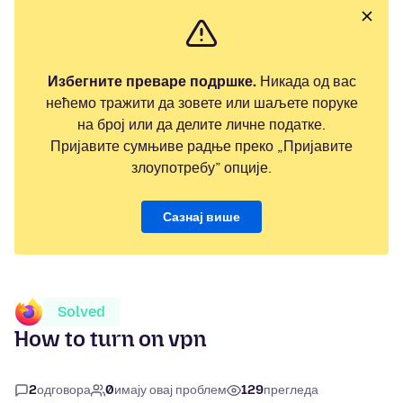
Избегните преваре подршке.
Никада од вас
нећемо тражити да зовете или шаљете поруке
на број или да делите личне податке.
Пријавите сумњиве радње преко „Пријавите
злоупотребу” опције.
Сазнај више
Solved
How to turn on vpn
2
одговора
0
имају овај проблем
129
прегледа