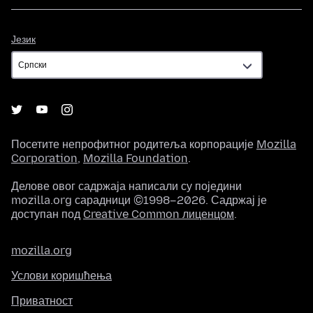
Језик
Језик
Посетите непрофитног родитеља корпорације
Mozilla
Corporation
,
Mozilla Foundation
.
Делове овог садржаја написали су поједини
mozilla.org сарадници ©1998–2026. Садржај је
доступан под
Creative Common лиценцом
.
mozilla.org
Услови коришћења
Приватност