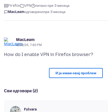
Firefox
VPN
питано пре 3 месеца
MacLeam
одговорено
пре 3 месеца
MacLeam
4/30/26, 7:03 PM
И ја имам овај проблем
Сви одговори (2)
Fylvara