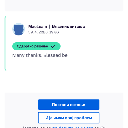
Власник питања
MacLeam
30. 4. 2026. 19:06
Одабрано решење
Постави питање
И ја имам овај проблем