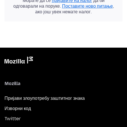
Морате да се
пријавите на налог
да би
одговарали на поруке.
Поставите ново питање
,
ако још увек немате налог.
Mozilla
Пријави злоупотребу заштитног знака
Изворни код
Twitter