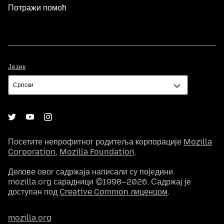
Потражи помоћ
Језик
Језик
Посетите непрофитног родитеља корпорације
Mozilla
Corporation
,
Mozilla Foundation
.
Делове овог садржаја написали су поједини
mozilla.org сарадници ©1998–2026. Садржај је
доступан под
Creative Common лиценцом
.
mozilla.org