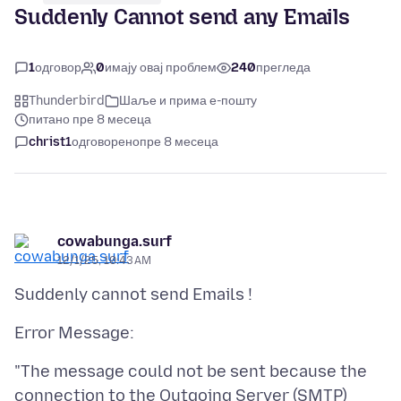
Suddenly Cannot send any Emails
1
одговор
0
имају овај проблем
240
прегледа
Thunderbird
Шаље и прима е-пошту
питано пре 8 месеца
christ1
одговорено
пре 8 месеца
cowabunga.surf
12/1/25, 10:43 AM
"The message could not be sent because the
connection to the Outgoing Server (SMTP)