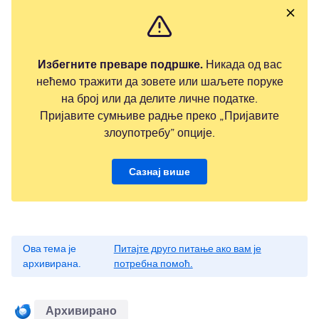
Избегните преваре подршке.
Никада од вас
нећемо тражити да зовете или шаљете поруке
на број или да делите личне податке.
Пријавите сумњиве радње преко „Пријавите
злоупотребу” опције.
Сазнај више
Ова тема је
Питајте друго питање ако вам је
архивирана.
потребна помоћ.
Архивирано