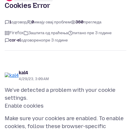
Cookies Error
1
одговор
0
имају овај проблем
360
прегледа
Firefox
Заштита од праћења
питано пре 3 године
cor-el
одговорено
пре 3 године
kal4
4/29/23, 3:09 AM
We've detected a problem with your cookie
settings.
Make sure your cookies are enabled. To enable
cookies, follow these browser-specific