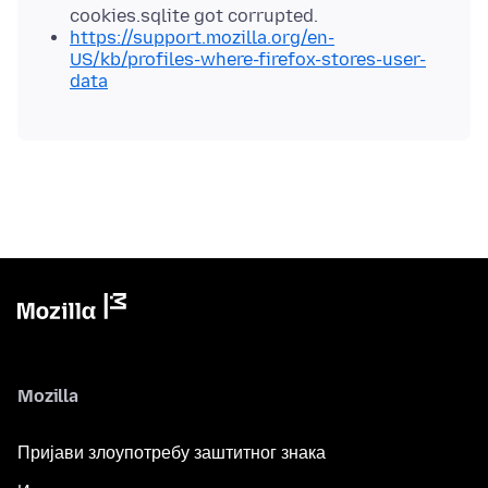
cookies.sqlite got corrupted.
https://support.mozilla.org/en-
US/kb/profiles-where-firefox-stores-user-
data
Mozilla
Пријави злоупотребу заштитног знака