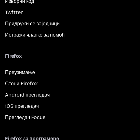
Изворни код
Twitter
Придружи се заједници
Истражи чланке за помоћ
Firefox
Преузимање
Стони Firefox
Android прегледач
iOS прегледач
Прегледач Focus
Firefox за програмере