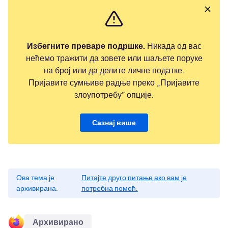
Избегните преваре подршке.
Никада од вас
нећемо тражити да зовете или шаљете поруке
на број или да делите личне податке.
Пријавите сумњиве радње преко „Пријавите
злоупотребу” опције.
Сазнај више
Ова тема је
Питајте друго питање ако вам је
архивирана.
потребна помоћ.
Архивирано