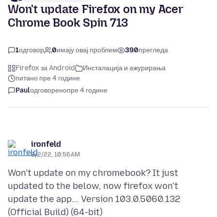
Won't update Firefox on my Acer
Chrome Book Spin 713
1
одговор
0
имају овај проблем
390
прегледа
Firefox за Android
Инсталација и ажурирања
питано пре 4 године
Paul
одговорено
пре 4 године
ironfeld
8/2/22, 10:56 AM
Won't update on my chromebook? It just
updated to the below, now firefox won't
update the app... Version 103.0.5060.132