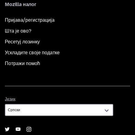
Mozilla налог
Пријава/регистрација
Шта је ово?
Ресетуј лозинку
Ускладите своје податке
Потражи помоћ
Језик
Језик