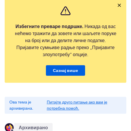
Избегните преваре подршке.
Никада од вас
нећемо тражити да зовете или шаљете поруке
на број или да делите личне податке.
Пријавите сумњиве радње преко „Пријавите
злоупотребу” опције.
Сазнај више
Ова тема је
Питајте друго питање ако вам је
архивирана.
потребна помоћ.
Архивирано