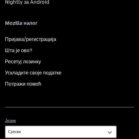
Nightly за Android
Mozilla налог
Пријава/регистрација
Шта је ово?
Ресетуј лозинку
Ускладите своје податке
Потражи помоћ
Језик
Језик