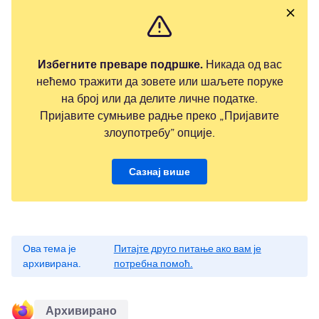
Избегните преваре подршке.
Никада од вас
нећемо тражити да зовете или шаљете поруке
на број или да делите личне податке.
Пријавите сумњиве радње преко „Пријавите
злоупотребу” опције.
Сазнај више
Ова тема је
Питајте друго питање ако вам је
архивирана.
потребна помоћ.
Архивирано