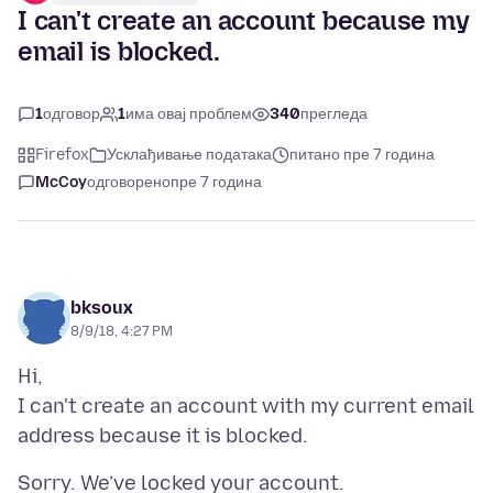
I can't create an account because my
email is blocked.
1
одговор
1
има овај проблем
340
прегледа
Firefox
Усклађивање података
питано пре 7 година
McCoy
одговорено
пре 7 година
bksoux
8/9/18, 4:27 PM
Hi,
I can't create an account with my current email
Sorry. We’ve locked your account.