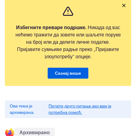
Избегните преваре подршке.
Никада од вас
нећемо тражити да зовете или шаљете поруке
на број или да делите личне податке.
Пријавите сумњиве радње преко „Пријавите
злоупотребу” опције.
Сазнај више
Ова тема је
Питајте друго питање ако вам је
архивирана.
потребна помоћ.
Архивирано