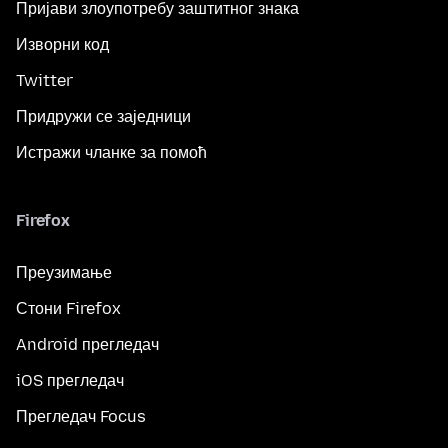
Пријави злоупотребу заштитног знака
Изворни код
Twitter
Придружи се заједници
Истражи чланке за помоћ
Firefox
Преузимање
Стони Firefox
Android прегледач
iOS прегледач
Прегледач Focus