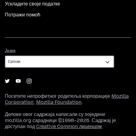
Ускладите своје податке
Потражи помоћ
Језик
Језик
Посетите непрофитног родитеља корпорације
Mozilla
Corporation
,
Mozilla Foundation
.
Делове овог садржаја написали су поједини
mozilla.org сарадници ©1998–2026. Садржај је
доступан под
Creative Common лиценцом
.