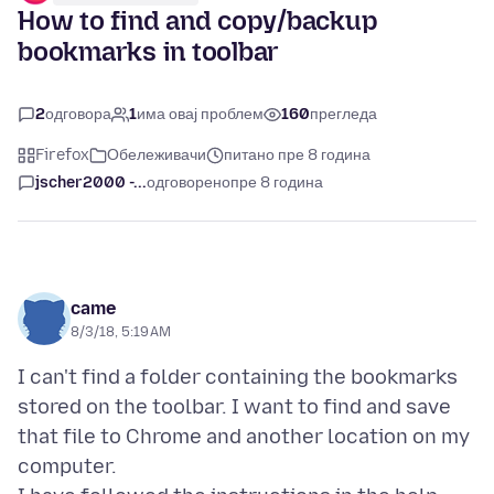
How to find and copy/backup
bookmarks in toolbar
2
одговора
1
има овај проблем
160
прегледа
Firefox
Обележивачи
питано пре 8 година
jscher2000 -...
одговорено
пре 8 година
came
8/3/18, 5:19 AM
I can't find a folder containing the bookmarks
stored on the toolbar. I want to find and save
that file to Chrome and another location on my
computer.