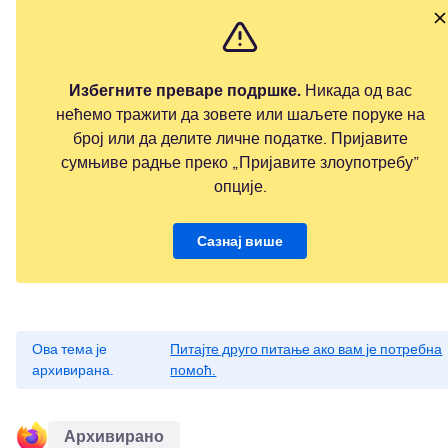
Избегните преваре подршке.
Никада од вас
нећемо тражити да зовете или шаљете поруке на
број или да делите личне податке. Пријавите
сумњиве радње преко „Пријавите злоупотребу”
опције.
Сазнај више
Ова тема је
Питајте друго питање ако вам је потребна
архивирана.
помоћ.
Архивирано