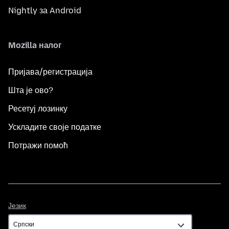
Nightly за Android
Mozilla налог
Пријава/регистрација
Шта је ово?
Ресетуј лозинку
Ускладите своје податке
Потражи помоћ
Језик
Језик