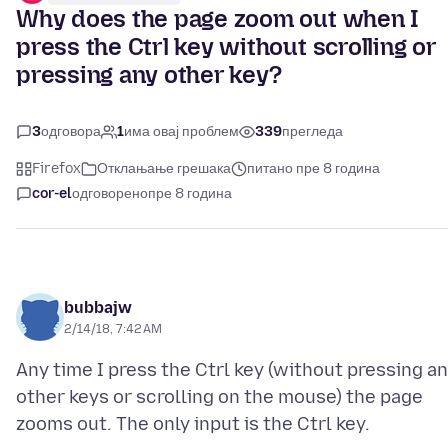
Why does the page zoom out when I
press the Ctrl key without scrolling or
pressing any other key?
3
одговора
1
има овај проблем
339
прегледа
Firefox
Отклањање грешака
питано пре 8 година
cor-el
одговорено
пре 8 година
bubbajw
2/14/18, 7:42 AM
Any time I press the Ctrl key (without pressing a
other keys or scrolling on the mouse) the page