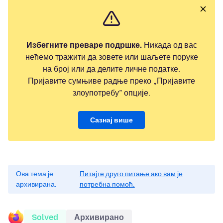
Избегните преваре подршке.
Никада од вас
нећемо тражити да зовете или шаљете поруке
на број или да делите личне податке.
Пријавите сумњиве радње преко „Пријавите
злоупотребу” опције.
Сазнај више
Ова тема је
Питајте друго питање ако вам је
архивирана.
потребна помоћ.
Solved
Архивирано