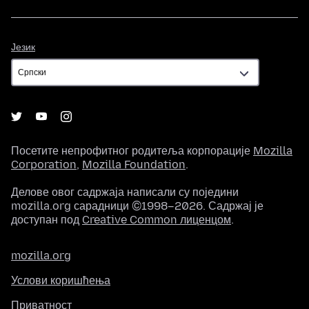
Језик
Језик
Посетите непрофитног родитеља корпорације
Mozilla
Corporation
,
Mozilla Foundation
.
Делове овог садржаја написали су поједини
mozilla.org сарадници ©1998–2026. Садржај је
доступан под
Creative Common лиценцом
.
mozilla.org
Услови коришћења
Приватност