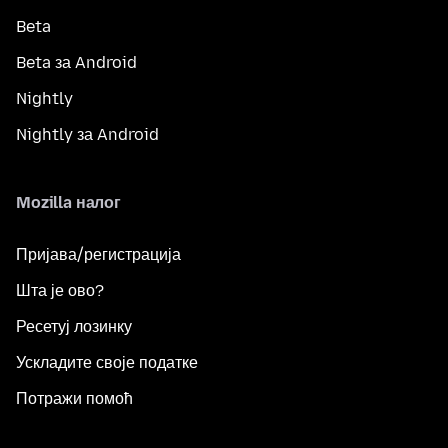
Beta
Beta за Android
Nightly
Nightly за Android
Mozilla налог
Пријава/регистрација
Шта је ово?
Ресетуј лозинку
Ускладите своје податке
Потражи помоћ