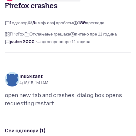
Firefox crashes
1
одговор
3
имају овај проблем
180
прегледа
Firefox
Отклањање грешака
питано пре 11 година
jscher2000 -...
одговорено
пре 11 година
mu34tant
4/18/15, 1:41 AM
open new tab and crashes. dialog box opens
Сви одговори (1)