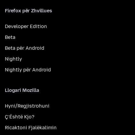
Firefox për Zhvillues
Developer Edition
Beta
Beta për Android
Nightly
Nightly për Android
Llogari Mozilla
Hyni/Regjistrohuni
Ç’Është Kjo?
Ricaktoni Fjalëkalimin