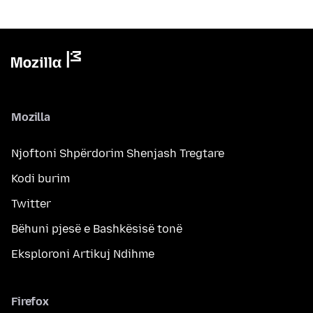
Mozilla
Njoftoni Shpërdorim Shenjash Tregtare
Kodi burim
Twitter
Bëhuni pjesë e Bashkësisë tonë
Eksploroni Artikuj Ndihme
Firefox