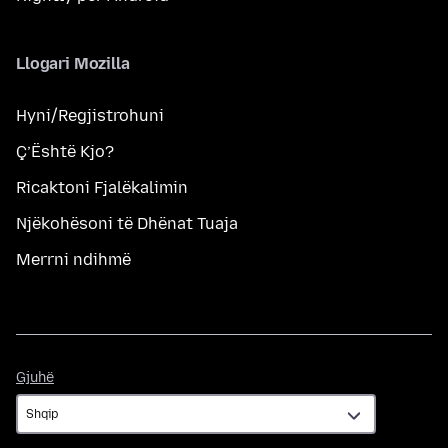
Llogari Mozilla
Hyni/Regjistrohuni
Ç’Është Kjo?
Ricaktoni Fjalëkalimin
Njëkohësoni të Dhënat Tuaja
Merrni ndihmë
Gjuhë
Gjuhë