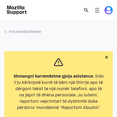
Forume Bashkësie
Shmangni karremëzime gjoja asistence.
S’do
t’ju kërkojmë kurrë të bëni një thirrje apo të
dërgoni tekst te një numër telefoni, apo të
na jepni të dhëna personale. Ju lutemi,
raportoni veprimtari të dyshimtë duke
përdorur mundësinë “Raportoni Abuzim”.