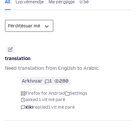
All
Lyp vëmendje
Me përgjigje
U bë
translation
Need translation from English to Arabic.
Arkivuar
1
280
Firefox for Android
Settings
asked 1 vit më parë
Kiki
replied
1 vit më parë