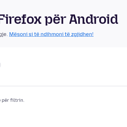
irefox për Android
gje.
Mësoni si të ndihmoni të zgjidhen!
për filtrin.