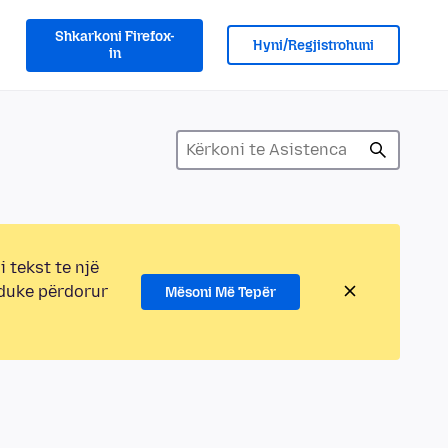
Shkarkoni Firefox-
Hyni/Regjistrohuni
in
i tekst te një
 duke përdorur
Mësoni Më Tepër