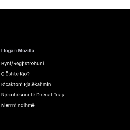
Llogari Mozilla
Hyni/Regjistrohuni
Ç’Është Kjo?
Ricaktoni Fjalëkalimin
Njëkohësoni të Dhënat Tuaja
Merrni ndihmë