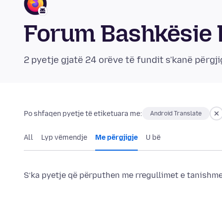
Forum Bashkësie F
2 pyetje gjatë 24 orëve të fundit s’kanë përgji
Po shfaqen pyetje të etiketuara me:
Android Translate
All
Lyp vëmendje
Me përgjigje
U bë
S’ka pyetje që përputhen me rregullimet e tanishme 