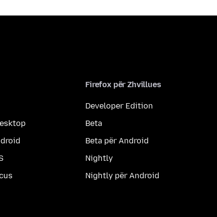
Firefox për Zhvillues
Developer Edition
desktop
Beta
ndroid
Beta për Android
S
Nightly
ocus
Nightly për Android