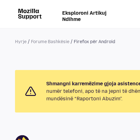
Eksploroni Artikuj
Ndihme
Hyrje
Forume Bashkësie
Firefox për Android
Shmangni karremëzime gjoja asistence
numër telefoni, apo të na jepni të dhë
mundësinë “Raportoni Abuzim”.