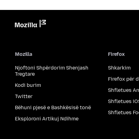
Mozilla
Firefox
Njoftoni Shpërdorim Shenjash
Shkarkim
Tregtare
Firefox për 
Kodi burim
Shfletues A
Twitter
Shfletues iO
Bëhuni pjesë e Bashkësisë tonë
Shfletues F
Eksploroni Artikuj Ndihme