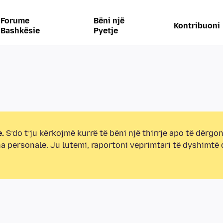
Forume
Bëni një
Kontribuoni
Bashkësie
Pyetje
.
S’do t’ju kërkojmë kurrë të bëni një thirrje apo të dërgon
na personale. Ju lutemi, raportoni veprimtari të dyshimtë