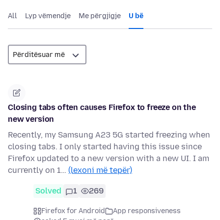
All
Lyp vëmendje
Me përgjigje
U bë
Closing tabs often causes Firefox to freeze on the
new version
Recently, my Samsung A23 5G started freezing when
closing tabs. I only started having this issue since
Firefox updated to a new version with a new UI. I am
currently on 1…
(lexoni më tepër)
Solved
1
269
Firefox for Android
App responsiveness