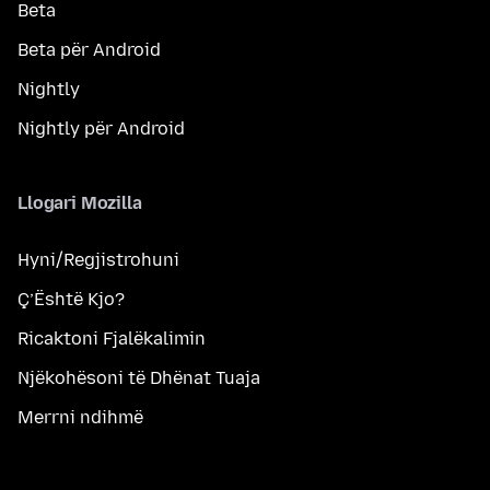
Beta
Beta për Android
Nightly
Nightly për Android
Llogari Mozilla
Hyni/Regjistrohuni
Ç’Është Kjo?
Ricaktoni Fjalëkalimin
Njëkohësoni të Dhënat Tuaja
Merrni ndihmë