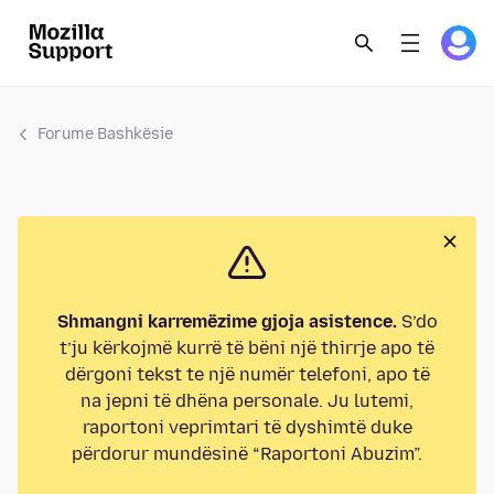
Forume Bashkësie
Shmangni karremëzime gjoja asistence.
S’do
t’ju kërkojmë kurrë të bëni një thirrje apo të
dërgoni tekst te një numër telefoni, apo të
na jepni të dhëna personale. Ju lutemi,
raportoni veprimtari të dyshimtë duke
përdorur mundësinë “Raportoni Abuzim”.