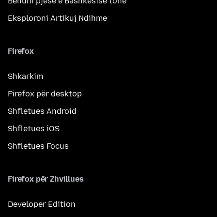
Bëhuni pjesë e Bashkësisë tonë
Eksploroni Artikuj Ndihme
Firefox
Shkarkim
Firefox për desktop
Shfletues Android
Shfletues iOS
Shfletues Focus
Firefox për Zhvillues
Developer Edition