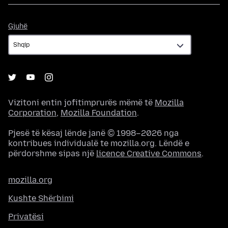
Gjuhë
Gjuhë
Vizitoni entin jofitimprurës mëmë të
Mozilla
Corporation
,
Mozilla Foundation
.
Pjesë të kësaj lënde janë © 1998–2026 nga
kontribues individualë te mozilla.org. Lëndë e
përdorshme sipas një
licence Creative Commons
.
mozilla.org
Kushte Shërbimi
Privatësi