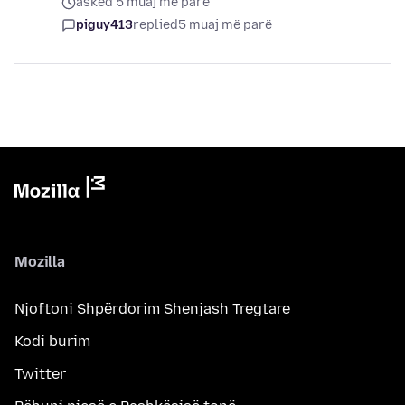
asked 5 muaj më parë
piguy413
replied
5 muaj më parë
Mozilla
Njoftoni Shpërdorim Shenjash Tregtare
Kodi burim
Twitter