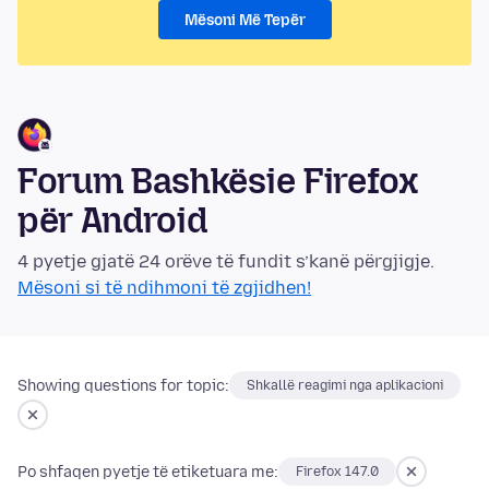
Mësoni Më Tepër
Forum Bashkësie Firefox
për Android
4 pyetje gjatë 24 orëve të fundit s’kanë përgjigje.
Mësoni si të ndihmoni të zgjidhen!
Showing questions for topic:
Shkallë reagimi nga aplikacioni
Po shfaqen pyetje të etiketuara me:
Firefox 147.0