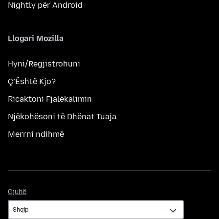
Nightly për Android
Llogari Mozilla
Hyni/Regjistrohuni
Ç’Është Kjo?
Ricaktoni Fjalëkalimin
Njëkohësoni të Dhënat Tuaja
Merrni ndihmë
Gjuhë
Gjuhë