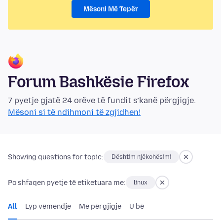
Mësoni Më Tepër
Forum Bashkësie Firefox
7 pyetje gjatë 24 orëve të fundit s’kanë përgjigje.
Mësoni si të ndihmoni të zgjidhen!
Showing questions for topic:
Dështim njëkohësimi
Po shfaqen pyetje të etiketuara me:
linux
All
Lyp vëmendje
Me përgjigje
U bë