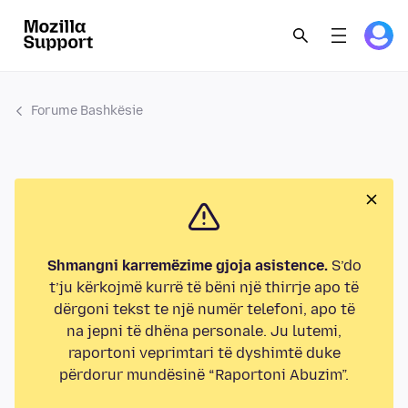
Forume Bashkësie
Shmangni karremëzime gjoja asistence.
S’do
t’ju kërkojmë kurrë të bëni një thirrje apo të
dërgoni tekst te një numër telefoni, apo të
na jepni të dhëna personale. Ju lutemi,
raportoni veprimtari të dyshimtë duke
përdorur mundësinë “Raportoni Abuzim”.