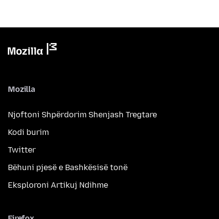
Mozilla
Njoftoni Shpërdorim Shenjash Tregtare
Kodi burim
Twitter
Bëhuni pjesë e Bashkësisë tonë
Eksploroni Artikuj Ndihme
Firefox