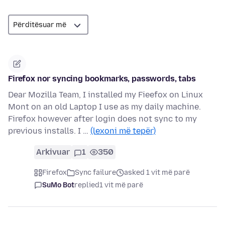
Firefox nor syncing bookmarks, passwords, tabs
Dear Mozilla Team, I installed my Fieefox on Linux
Mont on an old Laptop I use as my daily machine.
Firefox however after login does not sync to my
previous installs. I …
(lexoni më tepër)
Arkivuar
1
350
Firefox
Sync failure
asked 1 vit më parë
SuMo Bot
replied
1 vit më parë