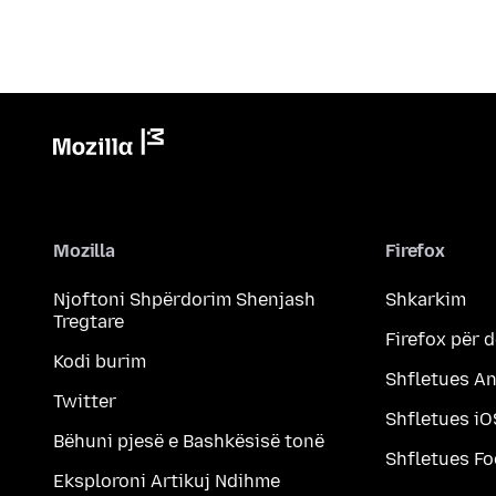
Mozilla
Firefox
Njoftoni Shpërdorim Shenjash
Shkarkim
Tregtare
Firefox për 
Kodi burim
Shfletues A
Twitter
Shfletues iO
Bëhuni pjesë e Bashkësisë tonë
Shfletues F
Eksploroni Artikuj Ndihme