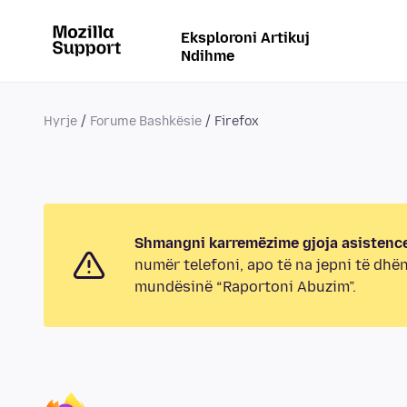
Eksploroni Artikuj
Ndihme
Hyrje
Forume Bashkësie
Firefox
Shmangni karremëzime gjoja asistence
numër telefoni, apo të na jepni të dhë
mundësinë “Raportoni Abuzim”.