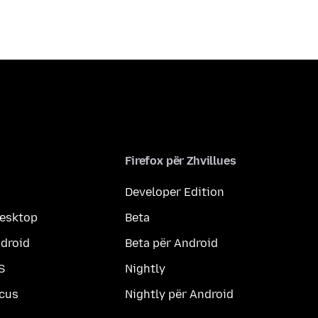
Firefox për Zhvillues
Developer Edition
desktop
Beta
ndroid
Beta për Android
S
Nightly
ocus
Nightly për Android