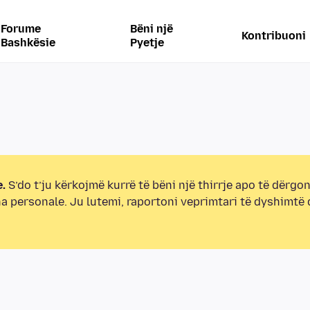
Forume
Bëni një
Kontribuoni
Bashkësie
Pyetje
.
S’do t’ju kërkojmë kurrë të bëni një thirrje apo të dërgon
na personale. Ju lutemi, raportoni veprimtari të dyshimtë