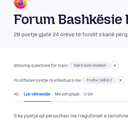
Forum Bashkësie 
28 pyetje gjatë 24 orëve të fundit s’kanë përg
Showing questions for topic:
Gjëra bazë skedash
Po shfaqen pyetje të etiketuara me:
Firefox 140.0.2
All
Lyp vëmendje
Me përgjigje
U bë
S’ka pyetje që përputhen me rregullimet e tanishme 