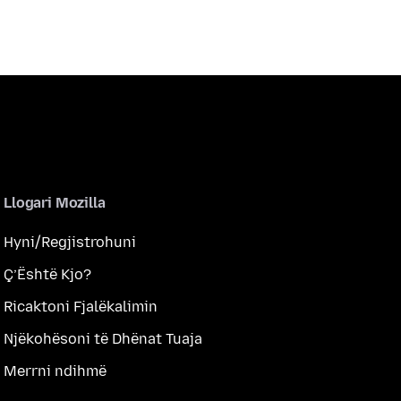
Llogari Mozilla
Hyni/Regjistrohuni
Ç’Është Kjo?
Ricaktoni Fjalëkalimin
Njëkohësoni të Dhënat Tuaja
Merrni ndihmë