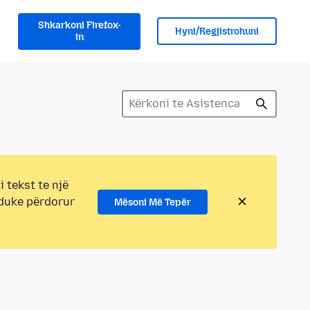
Shkarkoni Firefox-
Hyni/Regjistrohuni
in
i tekst te një
 duke përdorur
Mësoni Më Tepër