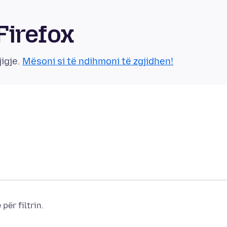
Firefox
jigje.
Mësoni si të ndihmoni të zgjidhen!
për filtrin.