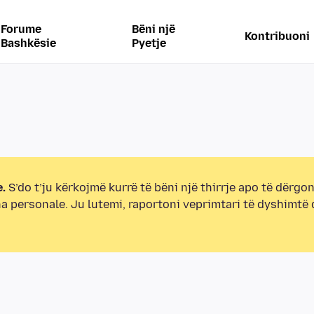
Forume
Bëni një
Kontribuoni
Bashkësie
Pyetje
.
S’do t’ju kërkojmë kurrë të bëni një thirrje apo të dërgon
na personale. Ju lutemi, raportoni veprimtari të dyshimtë