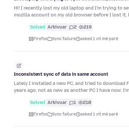
Hi! I recently lost my old laptop and I'm trying to
mozilla account on my old browser before I lost it,
Solved
Arkivuar
2
219
Firefox
Sync failure
asked 1 vit më parë
Inconsistent sync of data in same account
Lately I installed a new PC, and tried to download 
years ago, not as new as another PC I have now. I'
Solved
Arkivuar
1
210
Firefox
Sync failure
asked 1 vit më parë