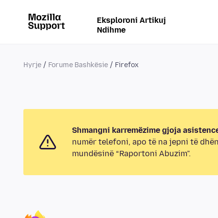
Eksploroni Artikuj
Ndihme
Hyrje
Forume Bashkësie
Firefox
Shmangni karremëzime gjoja asistence
numër telefoni, apo të na jepni të dhë
mundësinë “Raportoni Abuzim”.