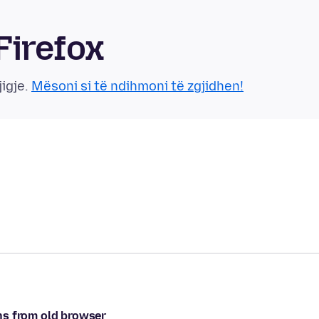
Firefox
jigje.
Mësoni si të ndihmoni të zgjidhen!
ns from old browser