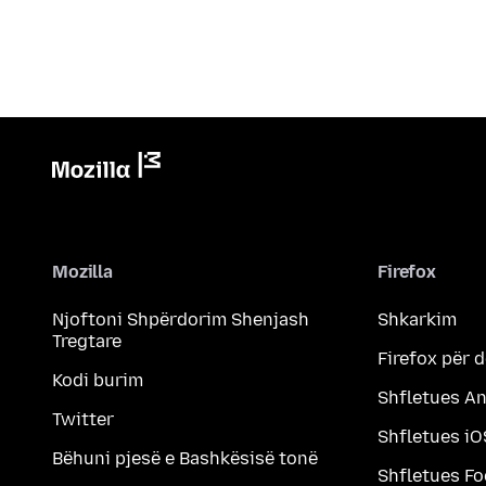
Mozilla
Firefox
Njoftoni Shpërdorim Shenjash
Shkarkim
Tregtare
Firefox për 
Kodi burim
Shfletues A
Twitter
Shfletues iO
Bëhuni pjesë e Bashkësisë tonë
Shfletues F