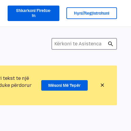
Shkarkoni Firefox-
Hyni/Regjistrohuni
in
i tekst te një
 duke përdorur
Mësoni Më Tepër