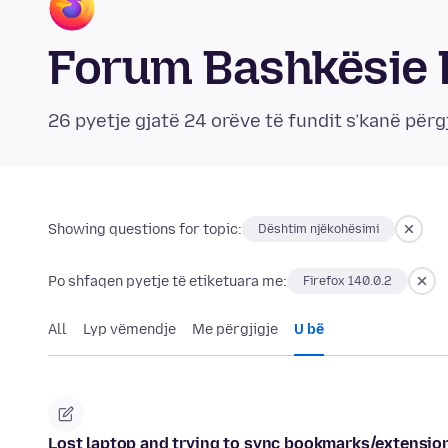
Forum Bashkësie 
26 pyetje gjatë 24 orëve të fundit s’kanë përg
Showing questions for topic:
Dështim njëkohësimi
Po shfaqen pyetje të etiketuara me:
Firefox 140.0.2
All
Lyp vëmendje
Me përgjigje
U bë
Lost laptop and trying to sync bookmarks/extensio