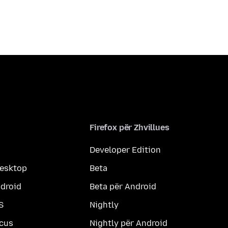
Firefox për Zhvillues
Developer Edition
desktop
Beta
ndroid
Beta për Android
S
Nightly
ocus
Nightly për Android