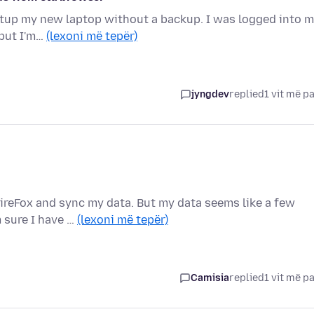
 setup my new laptop without a backup. I was logged into 
 but I'm…
(lexoni më tepër)
jyngdev
replied
1 vit më p
FireFox and sync my data. But my data seems like a few
m sure I have …
(lexoni më tepër)
Camisia
replied
1 vit më p