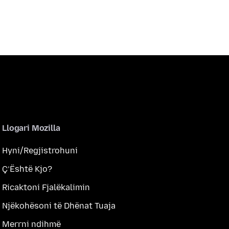
Llogari Mozilla
Hyni/Regjistrohuni
Ç’Është Kjo?
Ricaktoni Fjalëkalimin
Njëkohësoni të Dhënat Tuaja
Merrni ndihmë