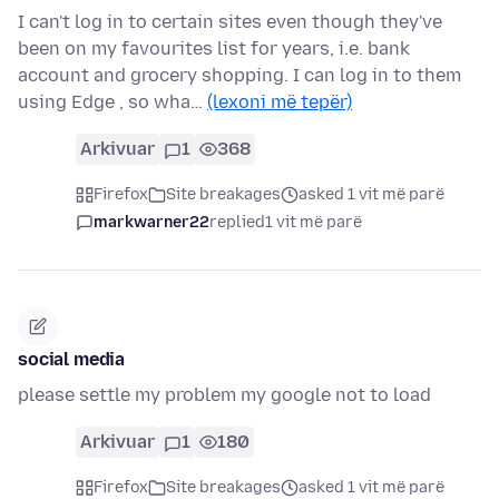
I can't log in to certain sites even though they've
been on my favourites list for years, i.e. bank
account and grocery shopping. I can log in to them
using Edge , so wha…
(lexoni më tepër)
Arkivuar
1
368
Firefox
Site breakages
asked 1 vit më parë
markwarner22
replied
1 vit më parë
social media
please settle my problem my google not to load
Arkivuar
1
180
Firefox
Site breakages
asked 1 vit më parë