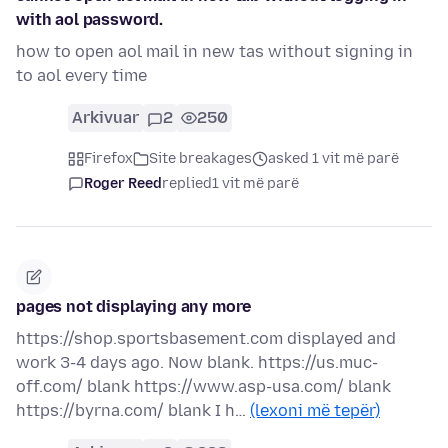
with aol password.
how to open aol mail in new tas without signing in
to aol every time
Arkivuar
2
250
Firefox
Site breakages
asked 1 vit më parë
Roger Reed
replied
1 vit më parë
pages not displaying any more
https://shop.sportsbasement.com displayed and
work 3-4 days ago. Now blank. https://us.muc-
off.com/ blank https://www.asp-usa.com/ blank
https://byrna.com/ blank I h…
(lexoni më tepër)