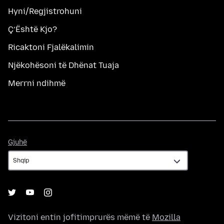
Hyni/Regjistrohuni
Ç’Është Kjo?
Ricaktoni Fjalëkalimin
Njëkohësoni të Dhënat Tuaja
Merrni ndihmë
Gjuhë
Gjuhë
Vizitoni entin jofitimprurës mëmë të
Mozilla