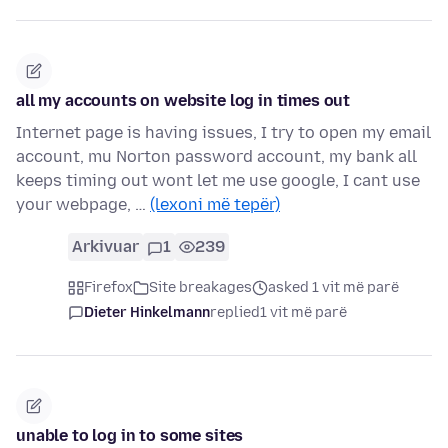
all my accounts on website log in times out
Internet page is having issues, I try to open my email
account, mu Norton password account, my bank all
keeps timing out wont let me use google, I cant use
your webpage, …
(lexoni më tepër)
Arkivuar
1
239
Firefox
Site breakages
asked 1 vit më parë
Dieter Hinkelmann
replied
1 vit më parë
unable to log in to some sites