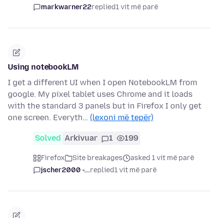
markwarner22
replied
1 vit më parë
Using notebookLM
I get a different UI when I open NotebookLM from
google. My pixel tablet uses Chrome and it loads
with the standard 3 panels but in Firefox I only get
one screen. Everyth…
(lexoni më tepër)
Solved
Arkivuar
1
199
Firefox
Site breakages
asked 1 vit më parë
jscher2000 -...
replied
1 vit më parë