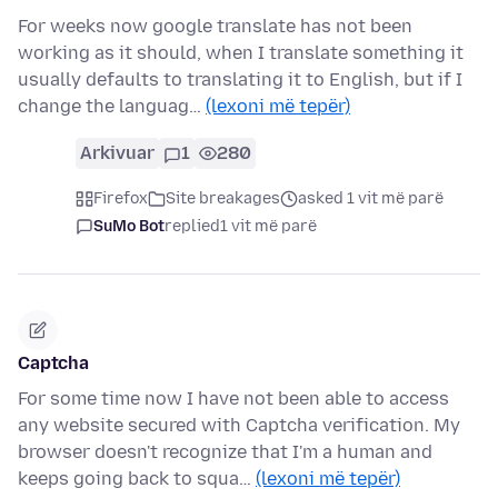
For weeks now google translate has not been
working as it should, when I translate something it
usually defaults to translating it to English, but if I
change the languag…
(lexoni më tepër)
Arkivuar
1
280
Firefox
Site breakages
asked 1 vit më parë
SuMo Bot
replied
1 vit më parë
Captcha
For some time now I have not been able to access
any website secured with Captcha verification. My
browser doesn't recognize that I'm a human and
keeps going back to squa…
(lexoni më tepër)