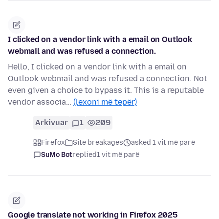
I clicked on a vendor link with a email on Outlook
webmail and was refused a connection.
Hello, I clicked on a vendor link with a email on
Outlook webmail and was refused a connection. Not
even given a choice to bypass it. This is a reputable
vendor associa…
(lexoni më tepër)
Arkivuar
1
209
Firefox
Site breakages
asked 1 vit më parë
SuMo Bot
replied
1 vit më parë
Google translate not working in Firefox 2025