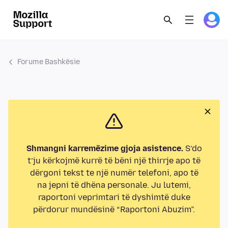
Forume Bashkësie
Shmangni karremëzime gjoja asistence.
S’do
t’ju kërkojmë kurrë të bëni një thirrje apo të
dërgoni tekst te një numër telefoni, apo të
na jepni të dhëna personale. Ju lutemi,
raportoni veprimtari të dyshimtë duke
përdorur mundësinë “Raportoni Abuzim”.