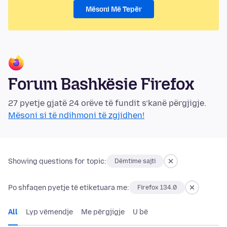
Mësoni Më Tepër
Forum Bashkësie Firefox
27 pyetje gjatë 24 orëve të fundit s’kanë përgjigje.
Mësoni si të ndihmoni të zgjidhen!
Showing questions for topic:
Dëmtime sajti
Po shfaqen pyetje të etiketuara me:
Firefox 134.0
All
Lyp vëmendje
Me përgjigje
U bë