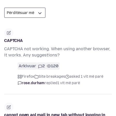
CAPTCHA
CAPTCHA not working. When using another browser,
it works. Any suggestions?
Arkivuar
2
120
Firefox
Site breakages
asked 1 vit më parë
rose.durham
replied
1 vit më parë
cannot open aol mail in new tab without logging in