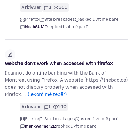
Arkivuar
3
365
Firefox
Site breakages
asked 1 vit më parë
NoahSUMO
replied
1 vit më parë
Website don't work when accessed with firefox
I cannot do online banking with the Bank of
Montreal using Firefox. A website (https://thebao.ca)
does not display properly when accessed with
Firefox. …
(lexoni më tepër)
Arkivuar
1
190
Firefox
Site breakages
asked 1 vit më parë
markwarner22
replied
1 vit më parë