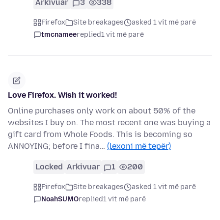
Arkivuar
3
338
Firefox
Site breakages
asked 1 vit më parë
tmcnamee
replied
1 vit më parë
Love Firefox. Wish it worked!
Online purchases only work on about 50% of the
websites I buy on. The most recent one was buying a
gift card from Whole Foods. This is becoming so
ANNOYING; before I fina…
(lexoni më tepër)
Locked
Arkivuar
1
200
Firefox
Site breakages
asked 1 vit më parë
NoahSUMO
replied
1 vit më parë