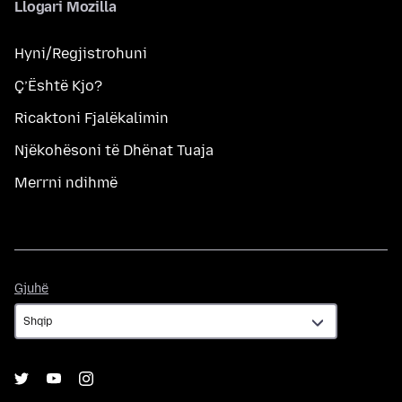
Llogari Mozilla
Hyni/Regjistrohuni
Ç’Është Kjo?
Ricaktoni Fjalëkalimin
Njëkohësoni të Dhënat Tuaja
Merrni ndihmë
Gjuhë
Gjuhë