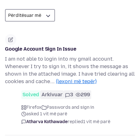
Google Account Sign In Issue
I am not able to login into my gmail account.
Whenever I try to sign in, it shows the message as
shown in the attached image. I have tried clearing all
cookies and cache.…
(lexoni më tepër)
Solved
Arkivuar
3
299
Firefox
Passwords and sign in
asked 1 vit më parë
Atharva Kothawade
replied
1 vit më parë