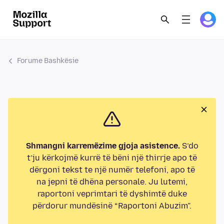
Forume Bashkësie
Shmangni karremëzime gjoja asistence.
S’do
t’ju kërkojmë kurrë të bëni një thirrje apo të
dërgoni tekst te një numër telefoni, apo të
na jepni të dhëna personale. Ju lutemi,
raportoni veprimtari të dyshimtë duke
përdorur mundësinë “Raportoni Abuzim”.