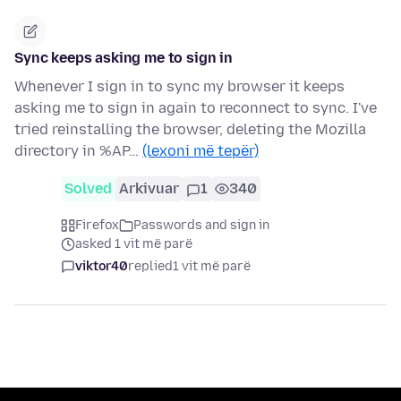
Sync keeps asking me to sign in
Whenever I sign in to sync my browser it keeps
asking me to sign in again to reconnect to sync. I've
tried reinstalling the browser, deleting the Mozilla
directory in %AP…
(lexoni më tepër)
Solved
Arkivuar
1
340
Firefox
Passwords and sign in
asked 1 vit më parë
viktor40
replied
1 vit më parë