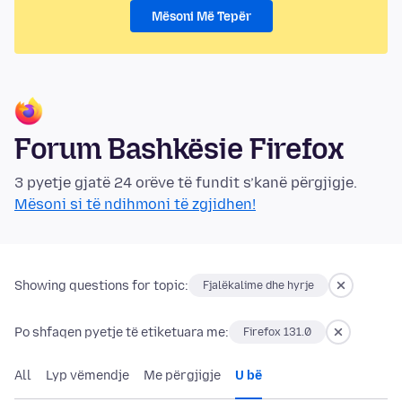
Mësoni Më Tepër
Forum Bashkësie Firefox
3 pyetje gjatë 24 orëve të fundit s’kanë përgjigje.
Mësoni si të ndihmoni të zgjidhen!
Showing questions for topic:
Fjalëkalime dhe hyrje
Po shfaqen pyetje të etiketuara me:
Firefox 131.0
All
Lyp vëmendje
Me përgjigje
U bë