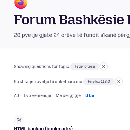
Forum Bashkësie 
28 pyetje gjatë 24 orëve të fundit s’kanë përg
Showing questions for topic:
Faqerojtësa
Po shfaqen pyetje të etiketuara me:
Firefox 118.0
All
Lyp vëmendje
Me përgjigje
U bë
HTML backup (bookmarks)