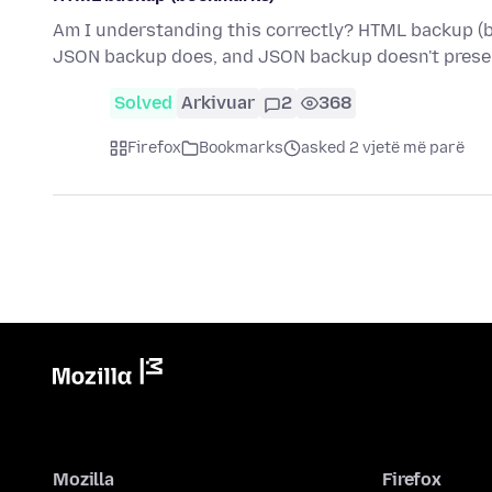
Am I understanding this correctly? HTML backup (
JSON backup does, and JSON backup doesn't prese
Solved
Arkivuar
2
368
Firefox
Bookmarks
asked 2 vjetë më parë
Mozilla
Firefox