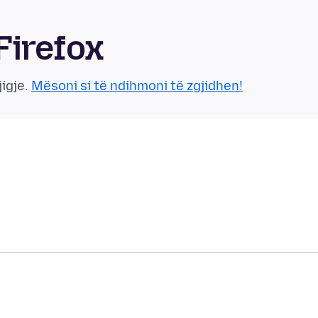
Firefox
jigje.
Mësoni si të ndihmoni të zgjidhen!