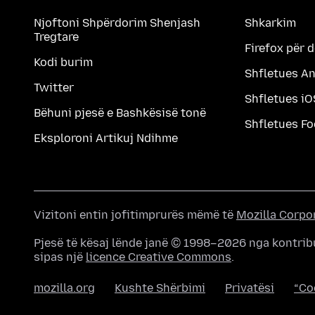
Njoftoni Shpërdorim Shenjash
Shkarkim
Tregtare
Firefox për 
Kodi burim
Shfletues A
Twitter
Shfletues iO
Bëhuni pjesë e Bashkësisë tonë
Shfletues F
Eksploroni Artikuj Ndihme
Vizitoni entin jofitimprurës mëmë të
Mozilla Corpo
Pjesë të kësaj lënde janë © 1998–2026 nga kontrib
sipas një
licence Creative Commons
.
mozilla.org
Kushte Shërbimi
Privatësi
“Co