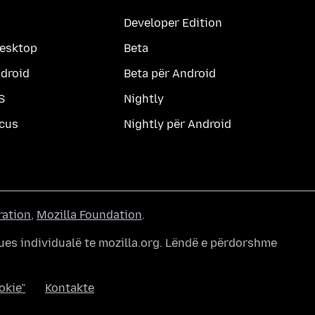
Developer Edition
desktop
Beta
ndroid
Beta për Android
S
Nightly
ocus
Nightly për Android
ration
,
Mozilla Foundation
.
ues individualë te mozilla.org. Lëndë e përdorshme
okie”
Kontakte