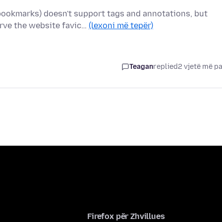
bookmarks) doesn't support tags and annotations, but
rve the website favic…
(lexoni më tepër)
Teagan
replied
2 vjetë më p
Firefox për Zhvillues