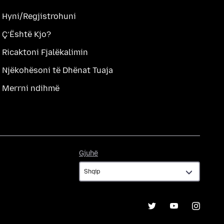
Hyni/Regjistrohuni
Ç’Është Kjo?
Ricaktoni Fjalëkalimin
Njëkohësoni të Dhënat Tuaja
Merrni ndihmë
Gjuhë
Gjuhë