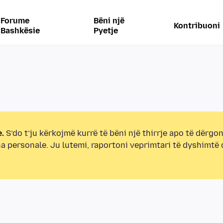
Forume
Bëni një
Kontribuoni
Bashkësie
Pyetje
.
S’do t’ju kërkojmë kurrë të bëni një thirrje apo të dërgon
na personale. Ju lutemi, raportoni veprimtari të dyshimtë