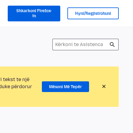
Shkarkoni Firefox-
Hyni/Regjistrohuni
in
i tekst te një
 duke përdorur
Mësoni Më Tepër