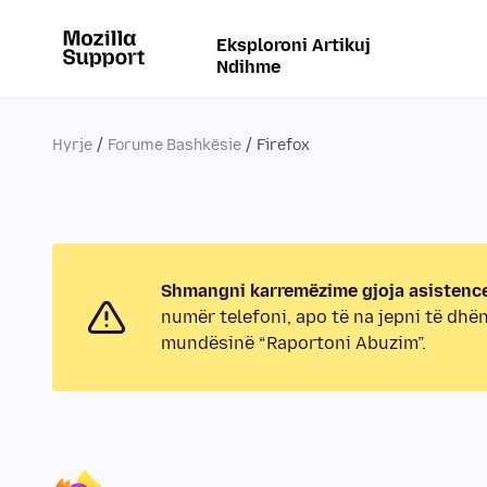
Eksploroni Artikuj
Ndihme
Hyrje
Forume Bashkësie
Firefox
Shmangni karremëzime gjoja asistence
numër telefoni, apo të na jepni të dhë
mundësinë “Raportoni Abuzim”.