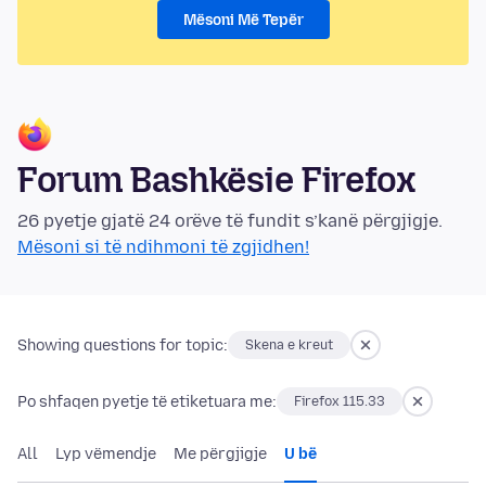
Mësoni Më Tepër
Forum Bashkësie Firefox
26 pyetje gjatë 24 orëve të fundit s’kanë përgjigje.
Mësoni si të ndihmoni të zgjidhen!
Showing questions for topic:
Skena e kreut
Po shfaqen pyetje të etiketuara me:
Firefox 115.33
All
Lyp vëmendje
Me përgjigje
U bë