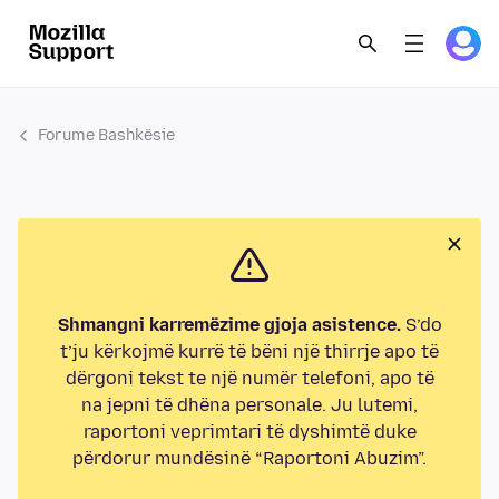
Forume Bashkësie
Shmangni karremëzime gjoja asistence.
S’do
t’ju kërkojmë kurrë të bëni një thirrje apo të
dërgoni tekst te një numër telefoni, apo të
na jepni të dhëna personale. Ju lutemi,
raportoni veprimtari të dyshimtë duke
përdorur mundësinë “Raportoni Abuzim”.