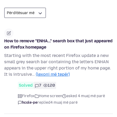
How to remove "ENHA..." search box that just appeared
on Firefox homepage
Starting with the most recent Firefox update a new
small grey search bar containing the letters ENHAN
appears in the upper right portion of my home page.
It is intrusive…
(lexoni më tepër)
Solved
7
120
Firefox
Home screen
asked 4 muaj më parë
hcole-pe
replied
4 muaj më parë