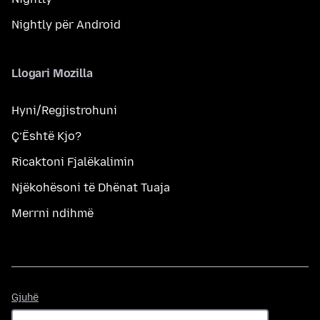
Nightly për Android
Llogari Mozilla
Hyni/Regjistrohuni
Ç’Është Kjo?
Ricaktoni Fjalëkalimin
Njëkohësoni të Dhënat Tuaja
Merrni ndihmë
Gjuhë
Gjuhë