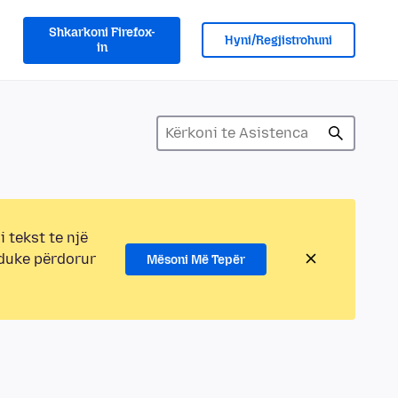
Shkarkoni Firefox-
Hyni/Regjistrohuni
in
i tekst te një
 duke përdorur
Mësoni Më Tepër