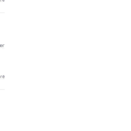
arë
er
arë