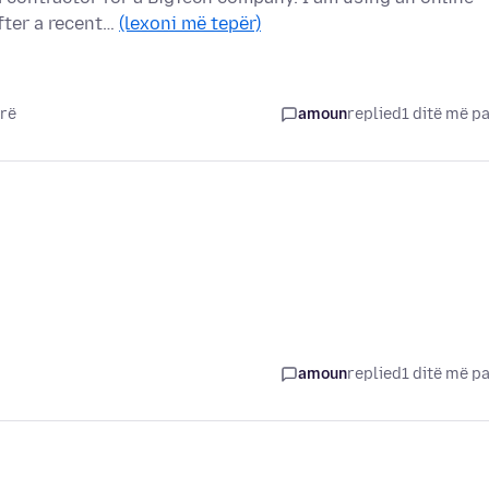
fter a recent…
(lexoni më tepër)
arë
amoun
replied
1 ditë më p
amoun
replied
1 ditë më p