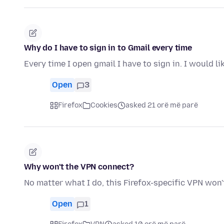
Why do I have to sign in to Gmail every time
Every time I open gmail I have to sign in. I would l
Open
3
Firefox
Cookies
asked 21 orë më parë
Why won't the VPN connect?
No matter what I do, this Firefox-specific VPN won'
Open
1