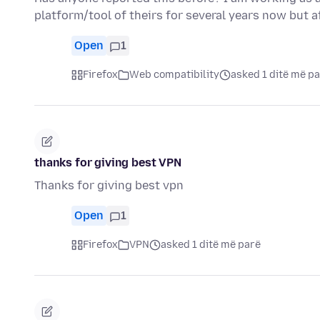
platform/tool of theirs for several years now but a
Open
1
Firefox
Web compatibility
asked 1 ditë më p
thanks for giving best VPN
Thanks for giving best vpn
Open
1
Firefox
VPN
asked 1 ditë më parë