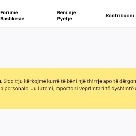
Forume
Bëni një
Kontribuoni
Bashkësie
Pyetje
.
S’do t’ju kërkojmë kurrë të bëni një thirrje apo të dërgon
na personale. Ju lutemi, raportoni veprimtari të dyshimtë