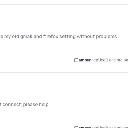
ike my old gmail and firefox setting without problems.
amoun
replied
3 orë më p
t connect; please help.