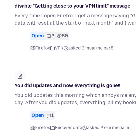
disable "Getting close to your VPN limit" message
Every time I open Firefox I get a message saying "G
data will reset at the start of next month" and I w
Open
2
80
Firefox
VPN
asked 3 muaj më parë
You did updates and now everything is gone!!
You did updates this morning which annoys me any
day. After you did updates, everything, all my book
Open
1
Firefox
Recover data
asked 2 orë më parë