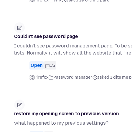
Firefox
VPN
asked 10 orë më parë
Couldn't see password page
I couldn't see password management page. To be spe
lists. Normally it will show all the website that fir
Open
15
Firefox
Password manager
asked 1 ditë më 
restore my opening screen to previous version
what happened to my previous settings?