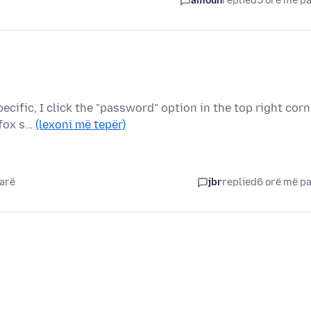
amoun
replied
5 orë më p
cific, I click the "password" option in the top right corn
efox s…
(lexoni më tepër)
parë
jbr
replied
6 orë më p