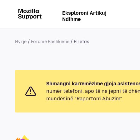
Eksploroni Artikuj
Ndihme
Hyrje
Forume Bashkësie
Firefox
Shmangni karremëzime gjoja asistence
numër telefoni, apo të na jepni të dhë
mundësinë “Raportoni Abuzim”.