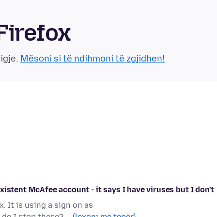
Firefox
igje.
Mësoni si të ndihmoni të zgjidhen!
istent McAfee account - it says I have viruses but I don't
 It is using a sign on as
do I stop these? …
(lexoni më tepër)