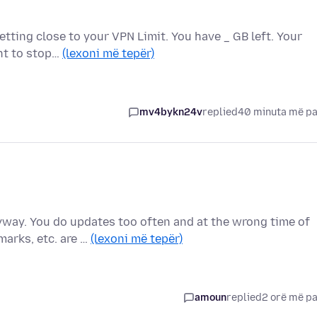
etting close to your VPN Limit. You have _ GB left. Your
ant to stop…
(lexoni më tepër)
mv4bykn24v
replied
40 minuta më p
way. You do updates too often and at the wrong time of
marks, etc. are …
(lexoni më tepër)
amoun
replied
2 orë më p