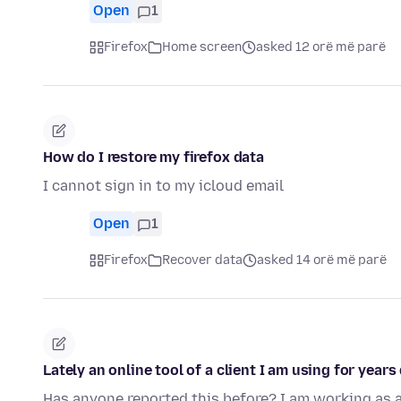
Open
1
Firefox
Home screen
asked 12 orë më parë
How do I restore my firefox data
I cannot sign in to my icloud email
Open
1
Firefox
Recover data
asked 14 orë më parë
Lately an online tool of a client I am using for year
Has anyone reported this before? I am working as a