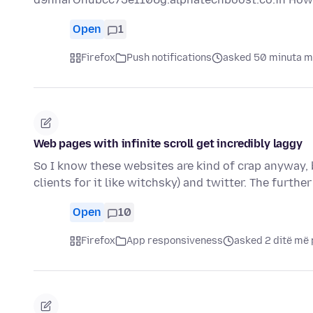
Open
1
Firefox
Push notifications
asked 50 minuta m
Web pages with infinite scroll get incredibly laggy
So I know these websites are kind of crap anyway, b
clients for it like witchsky) and twitter. The furthe
Open
10
Firefox
App responsiveness
asked 2 ditë më