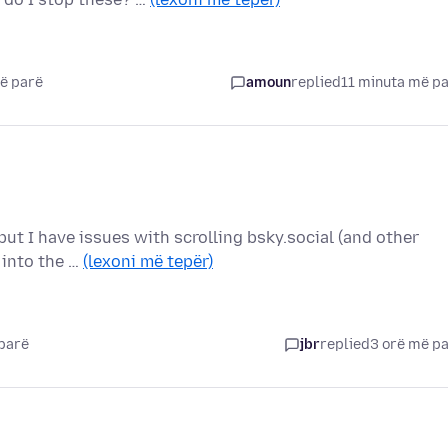
ë parë
amoun
replied
11 minuta më p
ut I have issues with scrolling bsky.social (and other
r into the …
(lexoni më tepër)
 parë
jbr
replied
3 orë më p