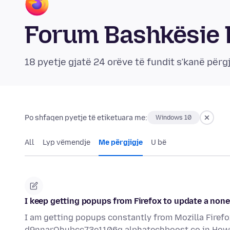
Forum Bashkësie 
18 pyetje gjatë 24 orëve të fundit s’kanë përgj
Po shfaqen pyetje të etiketuara me:
Windows 10
All
Lyp vëmendje
Me përgjigje
U bë
I keep getting popups from Firefox to update a nonex
I am getting popups constantly from Mozilla Firefox.
d9nnarOhubcc73e1106g.alphatechboost.co.in How 