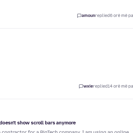
amoun
replied
6 orë më p
wxie
replied
14 orë më p
s doesn't show scroll bars anymore
 contractor for a BigTech company. I am using an online