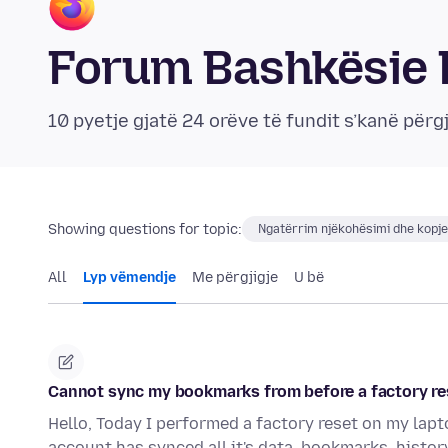
Forum Bashkësie 
10 pyetje gjatë 24 orëve të fundit s’kanë përgj
Showing questions for topic:
Ngatërrim njëkohësimi dhe kopje
All
Lyp vëmendje
Me përgjigje
U bë
Cannot sync my bookmarks from before a factory re
Hello, Today I performed a factory reset on my lapto
account has synced all it's data, bookmarks, histor