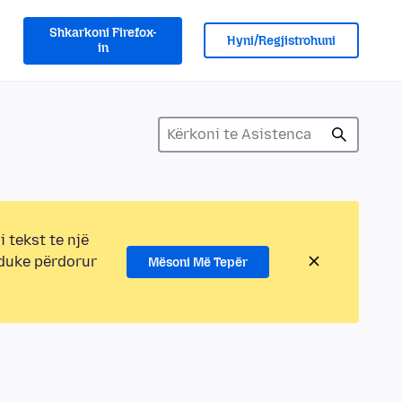
Shkarkoni Firefox-
Hyni/Regjistrohuni
in
i tekst te një
 duke përdorur
Mësoni Më Tepër