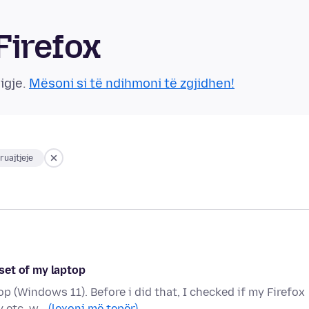
Firefox
igje.
Mësoni si të ndihmoni të zgjidhen!
ruajtjeje
set of my laptop
p (Windows 11). Before i did that, I checked if my Firefox
y etc. w…
(lexoni më tepër)