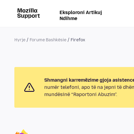
Eksploroni Artikuj
Ndihme
Hyrje
Forume Bashkësie
Firefox
Shmangni karremëzime gjoja asistence
numër telefoni, apo të na jepni të dhë
mundësinë “Raportoni Abuzim”.