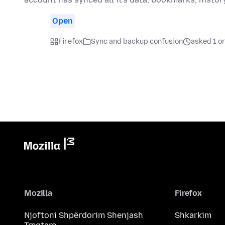
Open
Firefox
Sync and backup confusion
asked 1 o
Mozilla
Firefox
Njoftoni Shpërdorim Shenjash
Shkarkim