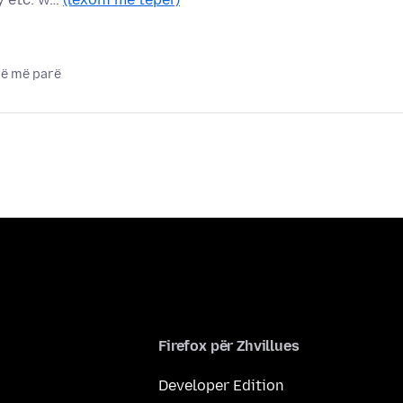
rë më parë
Firefox për Zhvillues
Developer Edition