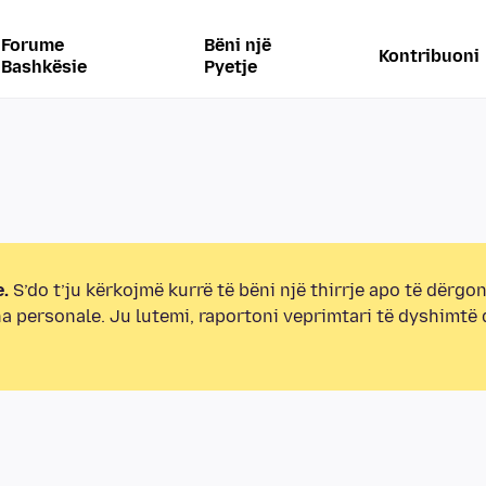
Forume
Bëni një
Kontribuoni
Bashkësie
Pyetje
.
S’do t’ju kërkojmë kurrë të bëni një thirrje apo të dërgon
na personale. Ju lutemi, raportoni veprimtari të dyshimtë