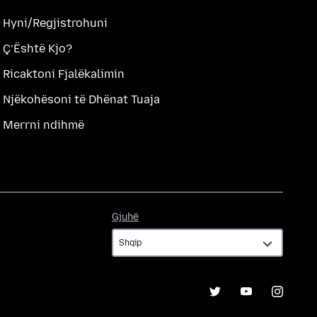
Hyni/Regjistrohuni
Ç’Është Kjo?
Ricaktoni Fjalëkalimin
Njëkohësoni të Dhënat Tuaja
Merrni ndihmë
Gjuhë
Gjuhë