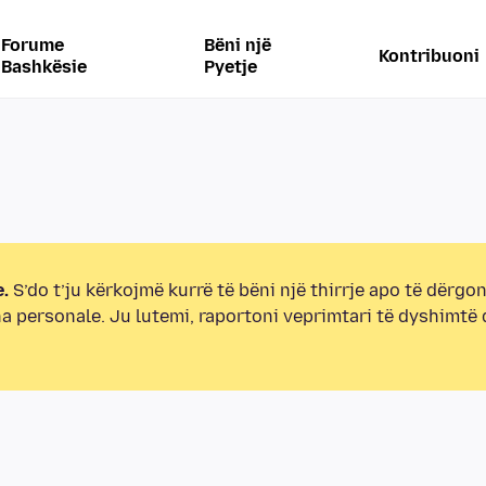
Forume
Bëni një
Kontribuoni
Bashkësie
Pyetje
.
S’do t’ju kërkojmë kurrë të bëni një thirrje apo të dërgon
na personale. Ju lutemi, raportoni veprimtari të dyshimtë