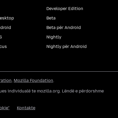
Developer Edition
desktop
Beta
ndroid
Beta për Android
S
Nightly
ocus
Nightly për Android
ration
,
Mozilla Foundation
.
ues individualë te mozilla.org. Lëndë e përdorshme
okie”
Kontakte