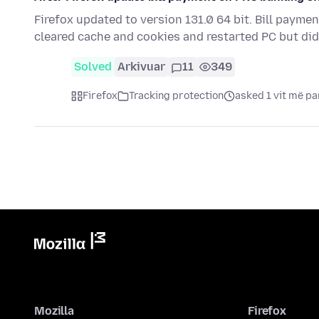
Firefox updated to version 131.0 64 bit. Bill paym
cleared cache and cookies and restarted PC but didn'
Solved
Arkivuar
11
349
Firefox
Tracking protection
asked 1 vit më pa
Mozilla
Firefox