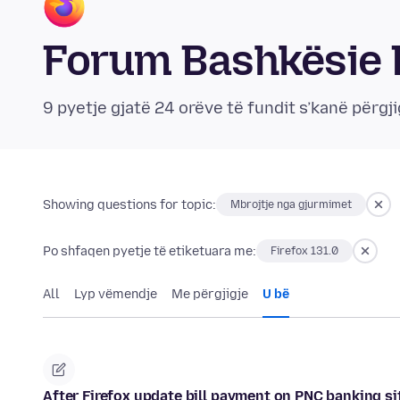
Forum Bashkësie 
9 pyetje gjatë 24 orëve të fundit s’kanë përgji
Showing questions for topic:
Mbrojtje nga gjurmimet
Po shfaqen pyetje të etiketuara me:
Firefox 131.0
All
Lyp vëmendje
Me përgjigje
U bë
After Firefox update bill payment on PNC banking s