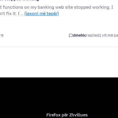
ent functions on my banking web site stopped working. I
t fix it. I …
(lexoni më tepër)
rë
dmehic
replied
1 vit më p
Firefox për Zhvillues