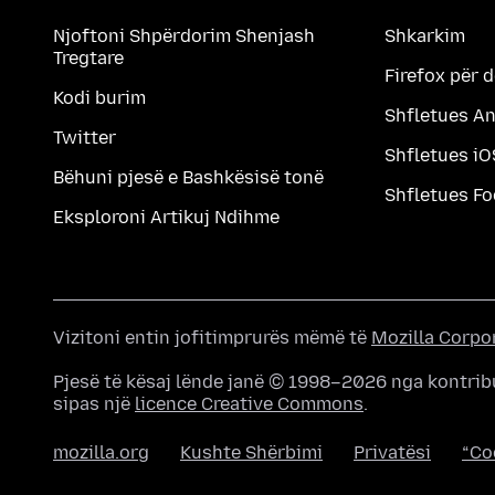
Njoftoni Shpërdorim Shenjash
Shkarkim
Tregtare
Firefox për 
Kodi burim
Shfletues A
Twitter
Shfletues iO
Bëhuni pjesë e Bashkësisë tonë
Shfletues F
Eksploroni Artikuj Ndihme
Vizitoni entin jofitimprurës mëmë të
Mozilla Corpo
Pjesë të kësaj lënde janë © 1998–2026 nga kontrib
sipas një
licence Creative Commons
.
mozilla.org
Kushte Shërbimi
Privatësi
“Co