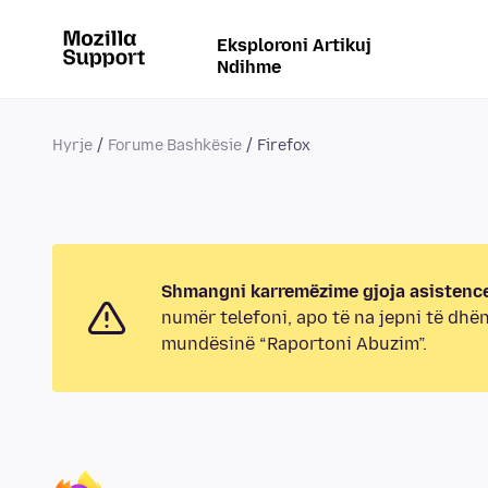
Eksploroni Artikuj
Ndihme
Hyrje
Forume Bashkësie
Firefox
Shmangni karremëzime gjoja asistence
numër telefoni, apo të na jepni të dhë
mundësinë “Raportoni Abuzim”.