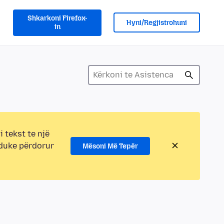
Shkarkoni Firefox-
Hyni/Regjistrohuni
in
i tekst te një
 duke përdorur
Mësoni Më Tepër