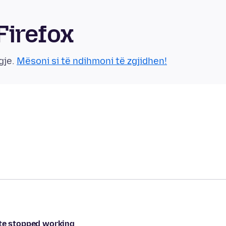
Firefox
gje.
Mësoni si të ndihmoni të zgjidhen!
ite stopped working