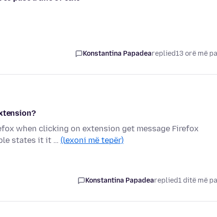
Konstantina Papadea
replied
13 orë më p
extension?
refox when clicking on extension get message Firefox
le states it it …
(lexoni më tepër)
Konstantina Papadea
replied
1 ditë më p