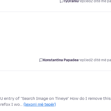
TyDraniu
replied
2 ditë më p
Konstantina Papadea
replied
2 ditë më p
U entry of "Search Image on Tineye" How do I remove this
Firefox I wo…
(lexoni më tepër)