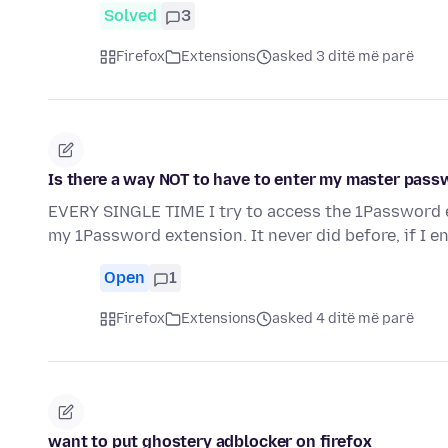
Solved
3
Firefox
Extensions
asked 3 ditë më parë
Is there a way NOT to have to enter my master pas
EVERY SINGLE TIME I try to access the 1Password e
my 1Password extension. It never did before, if I e
Open
1
Firefox
Extensions
asked 4 ditë më parë
want to put ghostery adblocker on firefox