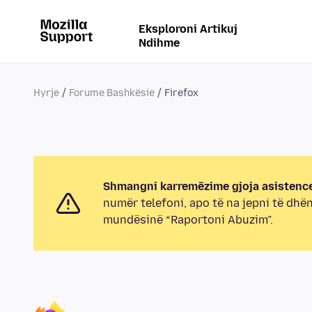
Eksploroni Artikuj
Ndihme
Hyrje
Forume Bashkësie
Firefox
Shmangni karremëzime gjoja asistence
numër telefoni, apo të na jepni të dhë
mundësinë “Raportoni Abuzim”.