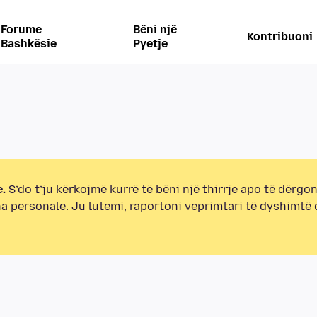
Forume
Bëni një
Kontribuoni
Bashkësie
Pyetje
.
S’do t’ju kërkojmë kurrë të bëni një thirrje apo të dërgon
na personale. Ju lutemi, raportoni veprimtari të dyshimtë