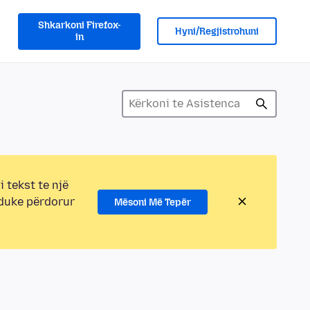
Shkarkoni Firefox-
Hyni/Regjistrohuni
in
i tekst te një
 duke përdorur
Mësoni Më Tepër