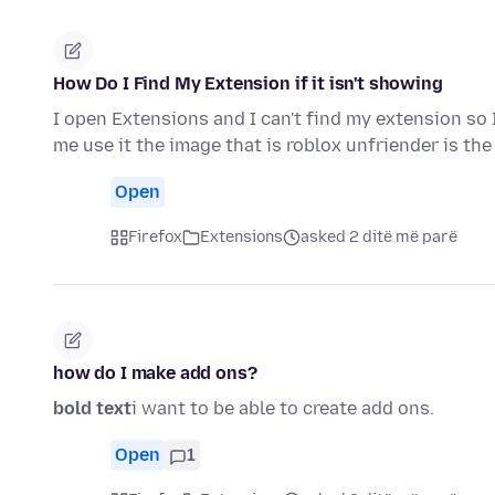
How Do I Find My Extension if it isn't showing
I open Extensions and I can't find my extension so 
me use it the image that is roblox unfriender is th
Open
Firefox
Extensions
asked 2 ditë më parë
how do I make add ons?
bold text
i want to be able to create add ons.
Open
1