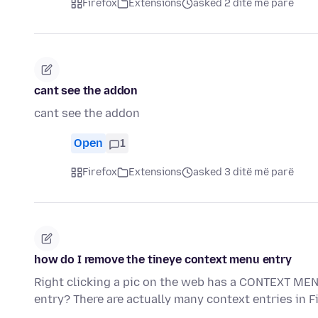
Firefox
Extensions
asked 2 ditë më parë
cant see the addon
cant see the addon
Open
1
Firefox
Extensions
asked 3 ditë më parë
how do I remove the tineye context menu entry
Right clicking a pic on the web has a CONTEXT MEN
entry? There are actually many context entries in 