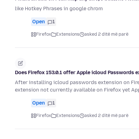
like Hotkey Phrases in google chrom
Open
1
Firefox
Extensions
asked 2 ditë më parë
Does Firefox 153.0.1 offer Apple icloud Passwords 
After installing icloud passwords extension on Fi
extension not currently available on Firefox yet App
Open
1
Firefox
Extensions
asked 2 ditë më parë