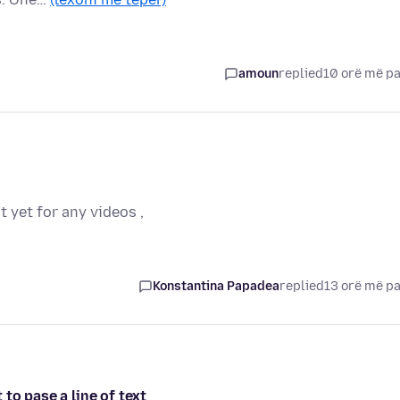
amoun
replied
10 orë më p
t yet for any videos ,
Konstantina Papadea
replied
13 orë më p
to pase a line of text