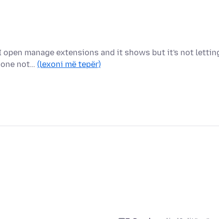
I open manage extensions and it shows but it's not lettin
e one not…
(lexoni më tepër)