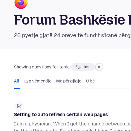
Forum Bashkësie 
26 pyetje gjatë 24 orëve të fundit s’kanë përg
Showing questions for topic:
Zgjerime
All
Lyp vëmendje
Me përgjigje
U bë
Setting to auto refresh certain web pages
I am a physician. When I get the chance between pa
by the office visits. So, at my desk, I have 2 scree