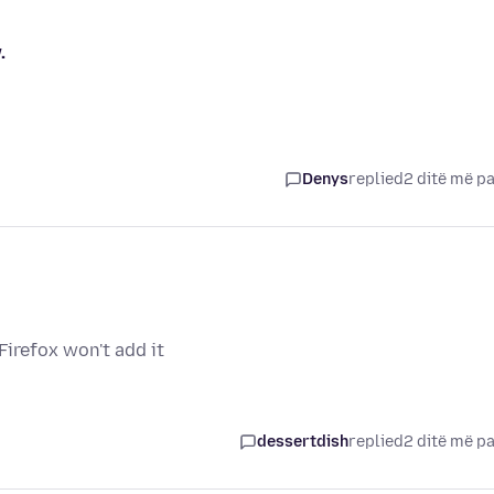
.
Denys
replied
2 ditë më p
irefox won't add it
dessertdish
replied
2 ditë më p