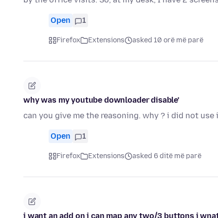
Open
1
Firefox
Extensions
asked 10 orë më parë
why was my youtube downloader disable'
can you give me the reasoning. why ? i did not use i
Open
1
Firefox
Extensions
asked 6 ditë më parë
i want an add on i can map any two/3 buttons i wnat 