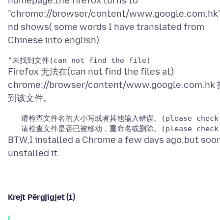
homepage,the firefox turns to
"chrome://browser/content/www.google.com.hk"
nd shows( some words I have translated from
Firefox 无法在(can not find the files at)
chrome://browser/content/www.google.com.hk
   请检查文件名的大小写或者其他输入错误。(please check the f
BTW,I installed a Chrome a few days ago,but soo
Krejt Përgjigjet (1)