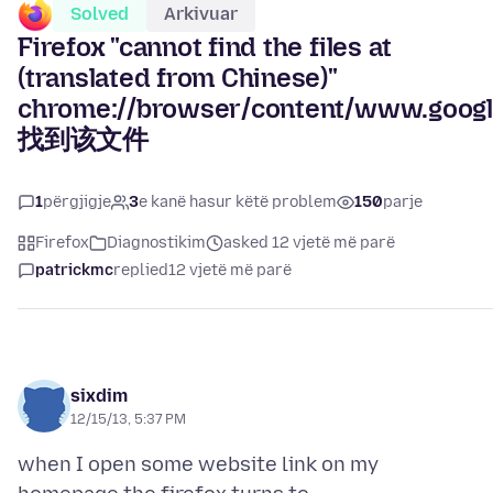
Solved
Arkivuar
Firefox "cannot find the files at
(translated from Chinese)"
chrome://browser/content/www.googl
找到该文件
1
përgjigje
3
e kanë hasur këtë problem
150
parje
Firefox
Diagnostikim
asked 12 vjetë më parë
patrickmc
replied
12 vjetë më parë
sixdim
12/15/13, 5:37 PM
when I open some website link on my