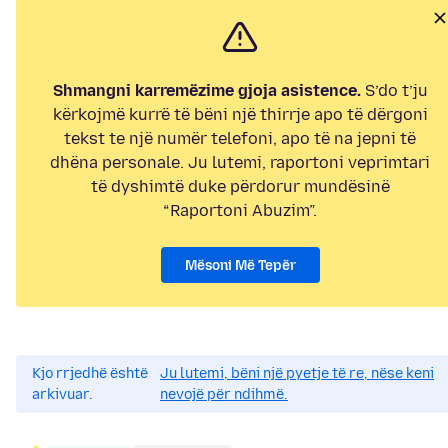
Shmangni karremëzime gjoja asistence.
S’do t’ju
kërkojmë kurrë të bëni një thirrje apo të dërgoni
tekst te një numër telefoni, apo të na jepni të
dhëna personale. Ju lutemi, raportoni veprimtari
të dyshimtë duke përdorur mundësinë
“Raportoni Abuzim”.
Mësoni Më Tepër
Kjo rrjedhë është
Ju lutemi, bëni një pyetje të re, nëse keni
arkivuar.
nevojë për ndihmë.