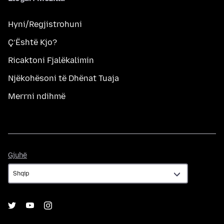
Hyni/Regjistrohuni
Ç’Është Kjo?
Ricaktoni Fjalëkalimin
Njëkohësoni të Dhënat Tuaja
Merrni ndihmë
Gjuhë
Gjuhë