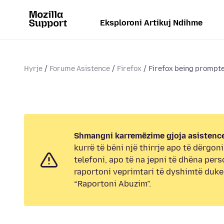
Eksploroni Artikuj Ndihme
Hyrje
Forume Asistence
Firefox
Firefox being prompted
Shmangni karremëzime gjoja asistence
kurrë të bëni një thirrje apo të dërgon
telefoni, apo të na jepni të dhëna pers
raportoni veprimtari të dyshimtë duk
“Raportoni Abuzim”.