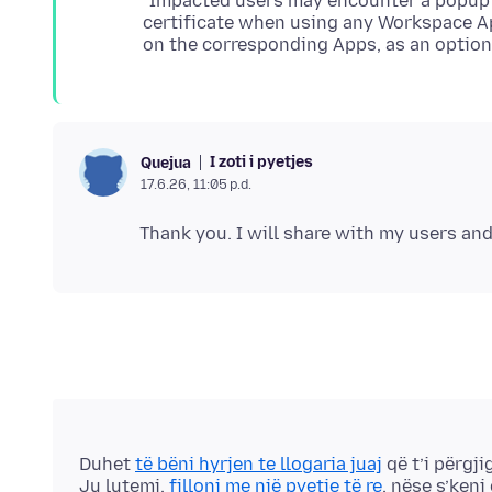
"Impacted users may encounter a popup
certificate when using any Workspace Ap
I zoti i pyetjes
Quejua
17.6.26, 11:05 p.d.
Duhet
të bëni hyrjen te llogaria juaj
që t’i përgji
Ju lutemi,
filloni me një pyetje të re
, nëse s’keni