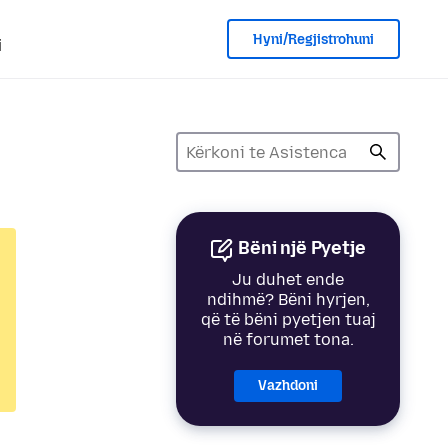
Hyni/Regjistrohuni
i
Bëni një Pyetje
Ju duhet ende
ndihmë? Bëni hyrjen,
që të bëni pyetjen tuaj
në forumet tona.
Vazhdoni