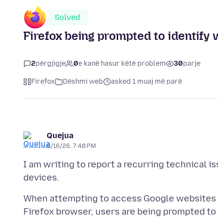
Solved
Firefox being prompted to identify w
2
përgjigje
0
e kanë hasur këtë problem
30
parje
Firefox
Dëshmi web
asked 1 muaj më parë
Quejua
6/16/26, 7:40 PM
I am writing to report a recurring technical 
When attempting to access Google websites (
Firefox browser, users are being prompted to 