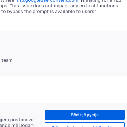
 where "
lh3.googleusercontent.com
" is asking for a TLS
ps. This issue does not impact any critical functions
Bëni një pyetje
gjeni postimeve.
 ende një llogari.