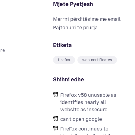
Mjete Pyetjesh
Merrni përditësime me email
Pajtohuni te prurja
Etiketa
arë
firefox
web-certificates
Shihni edhe
Firefox v58 unusable as
identifies nearly all
website as insecure
can't open google
FireFox continues to