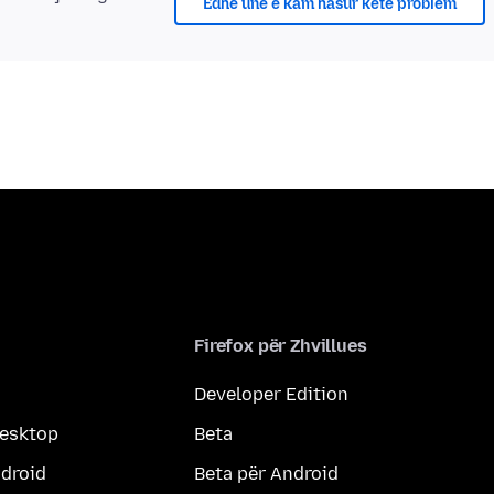
Edhe unë e kam hasur këtë problem
Firefox për Zhvillues
Developer Edition
desktop
Beta
ndroid
Beta për Android