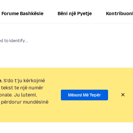
Forume Bashkësie
Bëni një Pyetje
Kontribuon
 to identify...
.
S’do t’ju kërkojmë
i tekst te një numër
onale. Ju lutemi,
Mësoni Më Tepër
e përdorur mundësinë