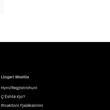
Llogari Mozilla
Hyni/Regjistrohuni
Ç’Është Kjo?
Ricaktoni Fjalëkalimin