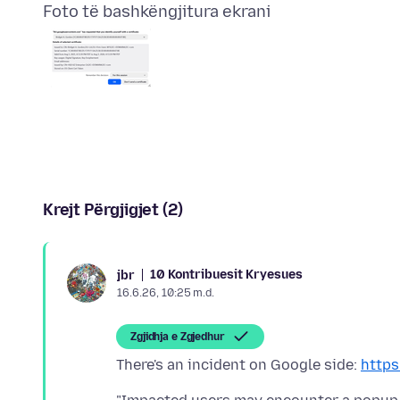
Foto të bashkëngjitura ekrani
Krejt Përgjigjet (2)
10 Kontribuesit Kryesues
jbr
16.6.26, 10:25 m.d.
Zgjidhja e Zgjedhur
There's an incident on Google side:
https