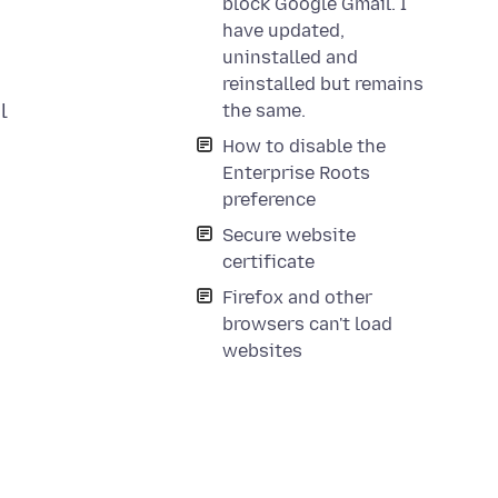
block Google Gmail. I
have updated,
uninstalled and
reinstalled but remains
l
the same.
How to disable the
Enterprise Roots
preference
Secure website
certificate
Firefox and other
e
browsers can't load
websites