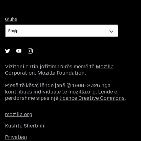
Gjuhë
Gjuhë
Vizitoni entin jofitimprurës mëmë të
Mozilla
Corporation
,
Mozilla Foundation
.
Pjesë të kësaj lënde janë © 1998–2026 nga
kontribues individualë te mozilla.org. Lëndë e
përdorshme sipas një
licence Creative Commons
.
mozilla.org
Kushte Shërbimi
Privatësi