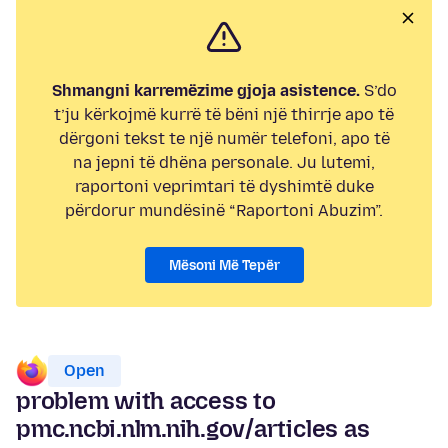
Shmangni karremëzime gjoja asistence.
S’do
t’ju kërkojmë kurrë të bëni një thirrje apo të
dërgoni tekst te një numër telefoni, apo të
na jepni të dhëna personale. Ju lutemi,
raportoni veprimtari të dyshimtë duke
përdorur mundësinë “Raportoni Abuzim”.
Mësoni Më Tepër
Open
problem with access to
pmc.ncbi.nlm.nih.gov/articles as