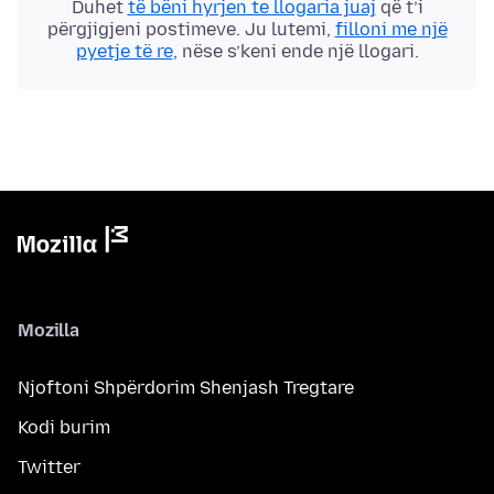
Duhet
të bëni hyrjen te llogaria juaj
që t’i
përgjigjeni postimeve. Ju lutemi,
filloni me një
pyetje të re
, nëse s’keni ende një llogari.
Mozilla
Njoftoni Shpërdorim Shenjash Tregtare
Kodi burim
Twitter