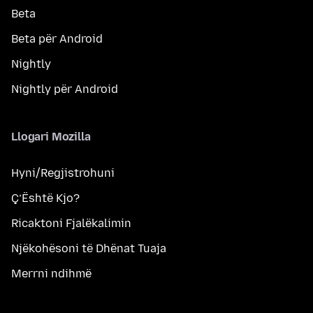
Beta
Beta për Android
Nightly
Nightly për Android
Llogari Mozilla
Hyni/Regjistrohuni
Ç’Është Kjo?
Ricaktoni Fjalëkalimin
Njëkohësoni të Dhënat Tuaja
Merrni ndihmë