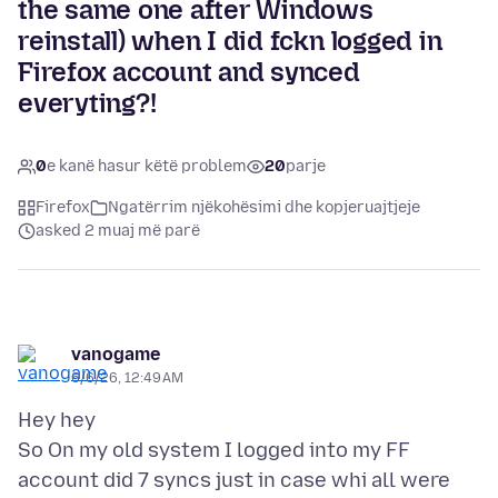
the same one after Windows
reinstall) when I did fckn logged in
Firefox account and synced
everyting?!
0
e kanë hasur këtë problem
20
parje
Firefox
Ngatërrim njëkohësimi dhe kopjeruajtjeje
asked 2 muaj më parë
vanogame
6/6/26, 12:49 AM
Hey hey
So On my old system I logged into my FF
account did 7 syncs just in case whi all were