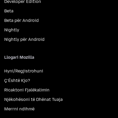
Developer Edition
Beta
Beta për Android
Nightly
Nightly për Android
Llogari Mozilla
Hyni/Regjistrohuni
Ç’Është Kjo?
Ricaktoni Fjalëkalimin
Njëkohësoni të Dhënat Tuaja
Merrni ndihmë