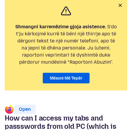
Shmangni karremëzime gjoja asistence.
S’do
t’ju kërkojmë kurrë të bëni një thirrje apo të
dërgoni tekst te një numër telefoni, apo të
na jepni të dhëna personale. Ju lutemi,
raportoni veprimtari të dyshimtë duke
përdorur mundësinë “Raportoni Abuzim”.
Mësoni Më Tepër
Open
How can I access my tabs and
passswords from old PC (which is