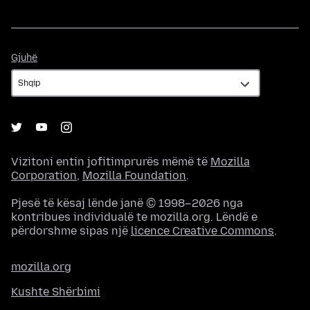
Gjuhë
Gjuhë
Vizitoni entin jofitimprurës mëmë të
Mozilla
Corporation
,
Mozilla Foundation
.
Pjesë të kësaj lënde janë © 1998–2026 nga
kontribues individualë te mozilla.org. Lëndë e
përdorshme sipas një
licence Creative Commons
.
mozilla.org
Kushte Shërbimi