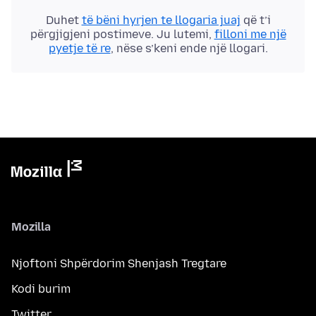
Duhet
të bëni hyrjen te llogaria juaj
që t’i
përgjigjeni postimeve. Ju lutemi,
filloni me një
pyetje të re
, nëse s’keni ende një llogari.
Mozilla
Njoftoni Shpërdorim Shenjash Tregtare
Kodi burim
Twitter