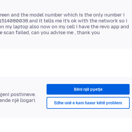
 screen and the model number which is the only number i
514080038 and it tells me it's ok with the network so i
on my laptop also now on my cell i have the revo app and
Bëni një pyetje
gjeni postimeve.
 ende një llogari.
Edhe unë e kam hasur këtë problem