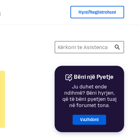
Hyni/Regjistrohuni
i
Bëni një Pyetje
Ju duhet ende
ndihmë? Bëni hyrjen,
që të bëni pyetjen tuaj
në forumet tona.
Vazhdoni