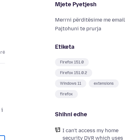
Mjete Pyetjesh
Merrni përditësime me email
Pajtohuni te prurja
Etiketa
arë
Firefox 151.0
Firefox 151.0.2
Windows 11
extensions
firefox
 i
Shihni edhe
I can't access my home
security DVR which uses