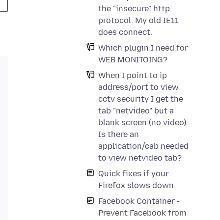
the "insecure" http
protocol. My old IE11
does connect.
Which plugin I need for
WEB MONITOING?
When I point to ip
address/port to view
cctv security I get the
tab "netvideo" but a
blank screen (no video).
Is there an
application/cab needed
to view netvideo tab?
Quick fixes if your
Firefox slows down
Facebook Container -
Prevent Facebook from