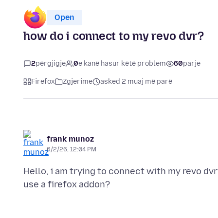
Open
how do i connect to my revo dvr?
2
përgjigje
0
e kanë hasur këtë problem
60
parje
Firefox
Zgjerime
asked 2 muaj më parë
frank munoz
6/2/26, 12:04 PM
Hello, i am trying to connect with my revo dvr