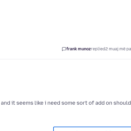
frank munoz
replied
2 muaj më p
 and it seems like i need some sort of add on should