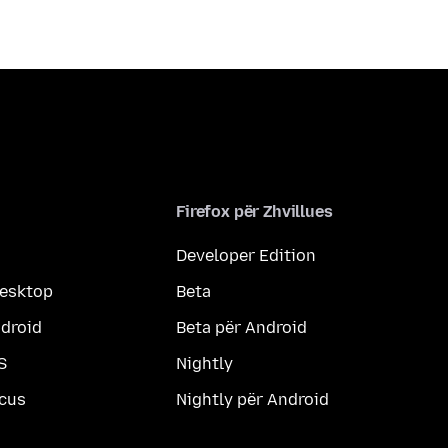
Firefox për Zhvillues
Developer Edition
desktop
Beta
ndroid
Beta për Android
S
Nightly
ocus
Nightly për Android