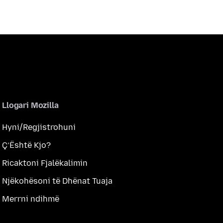
Llogari Mozilla
Hyni/Regjistrohuni
Ç’Është Kjo?
Ricaktoni Fjalëkalimin
Njëkohësoni të Dhënat Tuaja
Merrni ndihmë