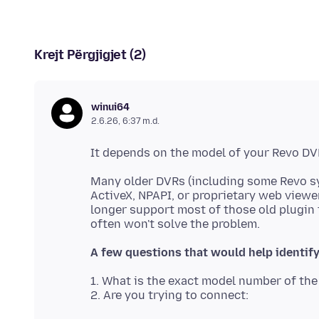
Krejt Përgjigjet (2)
winui64
2.6.26, 6:37 m.d.
Many older DVRs (including some Revo s
ActiveX, NPAPI, or proprietary web viewe
longer support most of those old plugin 
A few questions that would help identify 
1. What is the exact model number of th