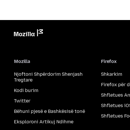
Mozilla
Firefox
Njoftoni Shpërdorim Shenjash
Shkarkim
Tregtare
Firefox për 
Kodi burim
Shfletues A
Twitter
Shfletues iO
Bëhuni pjesë e Bashkësisë tonë
Shfletues F
Eksploroni Artikuj Ndihme