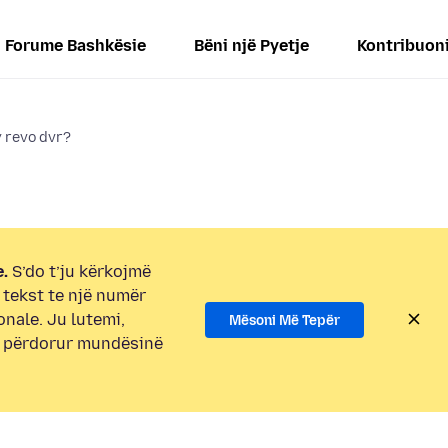
Forume Bashkësie
Bëni një Pyetje
Kontribuon
y revo dvr?
.
S’do t’ju kërkojmë
i tekst te një numër
onale. Ju lutemi,
Mësoni Më Tepër
e përdorur mundësinë