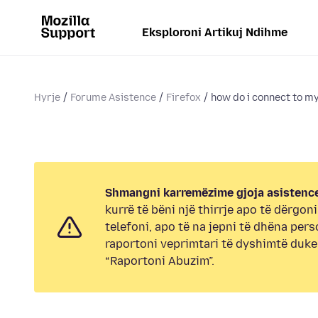
Eksploroni Artikuj Ndihme
Hyrje
Forume Asistence
Firefox
how do i connect to m
Shmangni karremëzime gjoja asistence
kurrë të bëni një thirrje apo të dërgon
telefoni, apo të na jepni të dhëna pers
raportoni veprimtari të dyshimtë duk
“Raportoni Abuzim”.