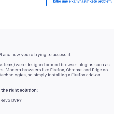
Edhe unë e kam hasur këtë problem
ystems) were designed around browser plugins such as
rs. Modern browsers like Firefox, Chrome, and Edge no
technologies, so simply installing a Firefox add-on
the right solution:
e Revo DVR?