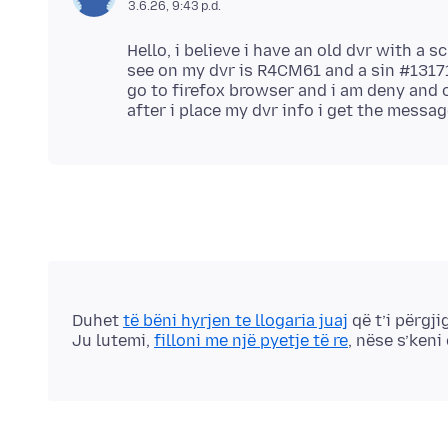
3.6.26, 9:43 p.d.
Hello, i believe i have an old dvr with a
see on my dvr is R4CM61 and a sin #13171
go to firefox browser and i am deny and 
Duhet
të bëni hyrjen te llogaria juaj
që t’i përgji
Ju lutemi,
filloni me një pyetje të re
, nëse s’keni