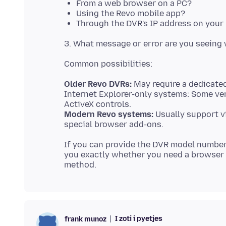
From a web browser on a PC?
Using the Revo mobile app?
Through the DVR's IP address on your
Older Revo DVRs:
May require a dedicated
Internet Explorer-only systems: Some ve
Modern Revo systems:
Usually support v
If you can provide the DVR model number (
you exactly whether you need a browser a
I zoti i pyetjes
frank munoz