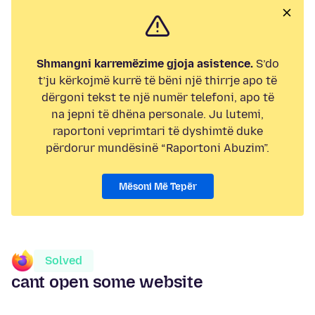
Shmangni karremëzime gjoja asistence.
S’do
t’ju kërkojmë kurrë të bëni një thirrje apo të
dërgoni tekst te një numër telefoni, apo të
na jepni të dhëna personale. Ju lutemi,
raportoni veprimtari të dyshimtë duke
përdorur mundësinë “Raportoni Abuzim”.
Mësoni Më Tepër
Solved
cant open some website