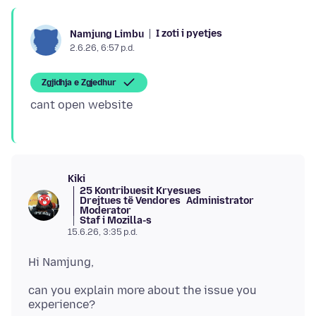
I zoti i pyetjes
Namjung Limbu
2.6.26, 6:57 p.d.
Zgjidhja e Zgjedhur
Kiki
25 Kontribuesit Kryesues
Drejtues të Vendores
Administrator
Moderator
Staf i Mozilla-s
15.6.26, 3:35 p.d.
can you explain more about the issue you