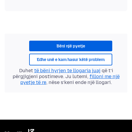
Bëni një pyetje
Edhe unë e kam hasur këtë problem
Duhet
të bëni hyrjen te llogaria juaj
që t’i
përgjigjeni postimeve. Ju lutemi,
filloni me një
pyetje të re
, nëse s’keni ende një llogari.