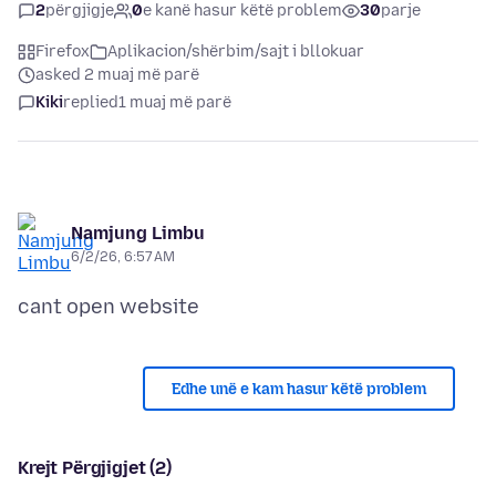
2
përgjigje
0
e kanë hasur këtë problem
30
parje
Firefox
Aplikacion/shërbim/sajt i bllokuar
asked 2 muaj më parë
Kiki
replied
1 muaj më parë
Namjung Limbu
6/2/26, 6:57 AM
Edhe unë e kam hasur këtë problem
Krejt Përgjigjet (2)