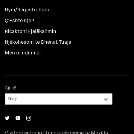
Hyni/Regjistrohuni
Ç’Është Kjo?
Ricaktoni Fjalëkalimin
Njëkohësoni të Dhënat Tuaja
Merrni ndihmë
Gjuhë
Gjuhë
Vizitoni entin jofitimprurës mëmë të
Mozilla