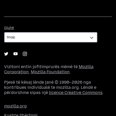
Gjuhë
Gjuhë
Vizitoni entin jofitimprurës mëmë të
Mozilla
Corporation
,
Mozilla Foundation
.
Pjesë të kësaj lënde janë © 1998–2026 nga
kontribues individualë te mozilla.org. Lëndë e
përdorshme sipas një
licence Creative Commons
.
mozilla.org
Kushte Shërbimi