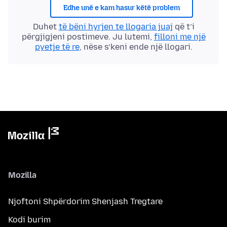
Edhe unë e kam hasur këtë problem
Duhet
të bëni hyrjen te llogaria juaj
që t’i
përgjigjeni postimeve. Ju lutemi,
filloni me një
pyetje të re
, nëse s’keni ende një llogari.
Mozilla
Njoftoni Shpërdorim Shenjash Tregtare
Kodi burim