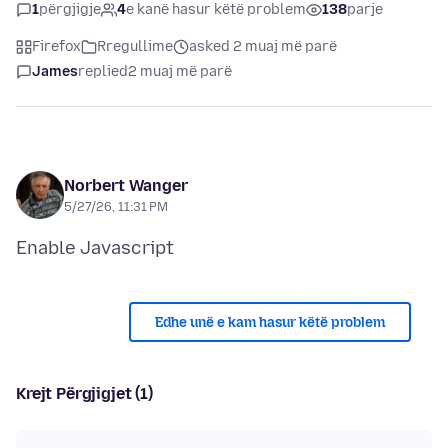
1
përgjigje
4
e kanë hasur këtë problem
138
parje
Firefox
Rregullime
asked 2 muaj më parë
James
replied
2 muaj më parë
Norbert Wanger
5/27/26, 11:31 PM
Edhe unë e kam hasur këtë problem
Krejt Përgjigjet (1)