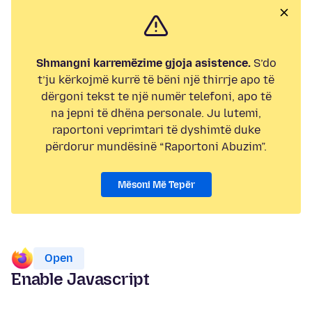
Shmangni karremëzime gjoja asistence.
S’do
t’ju kërkojmë kurrë të bëni një thirrje apo të
dërgoni tekst te një numër telefoni, apo të
na jepni të dhëna personale. Ju lutemi,
raportoni veprimtari të dyshimtë duke
përdorur mundësinë “Raportoni Abuzim”.
Mësoni Më Tepër
Open
Enable Javascript