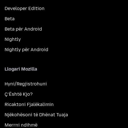
Developer Edition
Beta
Beta për Android
Nightly
Nightly për Android
Llogari Mozilla
Hyni/Regjistrohuni
Ç’Është Kjo?
Ricaktoni Fjalëkalimin
Njëkohësoni të Dhënat Tuaja
Merrni ndihmë