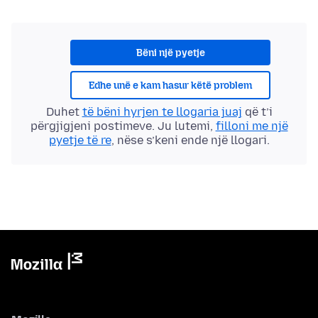
Bëni një pyetje
Edhe unë e kam hasur këtë problem
Duhet
të bëni hyrjen te llogaria juaj
që t’i
përgjigjeni postimeve. Ju lutemi,
filloni me një
pyetje të re
, nëse s’keni ende një llogari.