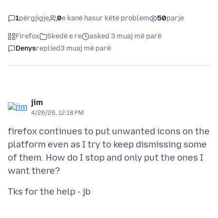
1
përgjigje
0
e kanë hasur këtë problem
50
parje
Firefox
Skedë e re
asked 3 muaj më parë
Denys
replied
3 muaj më parë
jim
4/26/26, 12:18 PM
firefox continues to put unwanted icons on the
platform even as I try to keep dismissing some
of them. How do I stop and only put the ones I