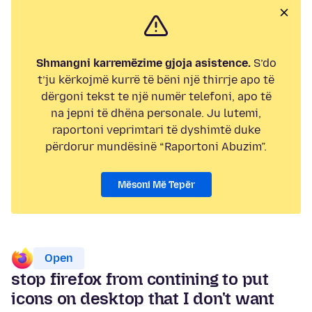
Shmangni karremëzime gjoja asistence.
S’do
t’ju kërkojmë kurrë të bëni një thirrje apo të
dërgoni tekst te një numër telefoni, apo të
na jepni të dhëna personale. Ju lutemi,
raportoni veprimtari të dyshimtë duke
përdorur mundësinë “Raportoni Abuzim”.
Mësoni Më Tepër
Open
stop firefox from contining to put
icons on desktop that I don't want