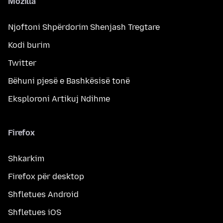
Mozilla
Njoftoni Shpërdorim Shenjash Tregtare
Kodi burim
Twitter
Bëhuni pjesë e Bashkësisë tonë
Eksploroni Artikuj Ndihme
Firefox
Shkarkim
Firefox për desktop
Shfletues Android
Shfletues iOS