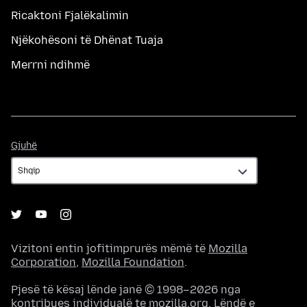
Ricaktoni Fjalëkalimin
Njëkohësoni të Dhënat Tuaja
Merrni ndihmë
Gjuhë
Gjuhë
Vizitoni entin jofitimprurës mëmë të
Mozilla
Corporation
,
Mozilla Foundation
.
Pjesë të kësaj lënde janë © 1998–2026 nga
kontribues individualë te mozilla.org. Lëndë e