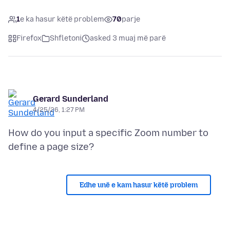
1
e ka hasur këtë problem
70
parje
Firefox
Shfletoni
asked 3 muaj më parë
Gerard Sunderland
4/25/26, 1:27 PM
How do you input a specific Zoom number to
Edhe unë e kam hasur këtë problem