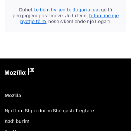
Duhet
të bëni hyrjen te llogaria juaj
që t’i
përgjigjeni postimeve. Ju lutemi,
filloni me një
pyetje të re
, nëse s’keni ende një llogari.
Mozilla
Njoftoni Shpërdorim Shenjash Tregtare
Kodi burim