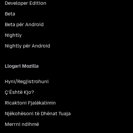
Developer Edition
Beta
Beta për Android
Nightly
Nightly për Android
Llogari Mozilla
Hyni/Regjistrohuni
Ç’Është Kjo?
Ricaktoni Fjalëkalimin
Njëkohësoni të Dhënat Tuaja
Merrni ndihmë