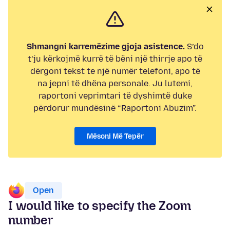
Shmangni karremëzime gjoja asistence.
S’do
t’ju kërkojmë kurrë të bëni një thirrje apo të
dërgoni tekst te një numër telefoni, apo të
na jepni të dhëna personale. Ju lutemi,
raportoni veprimtari të dyshimtë duke
përdorur mundësinë “Raportoni Abuzim”.
Mësoni Më Tepër
Open
I would like to specify the Zoom
number