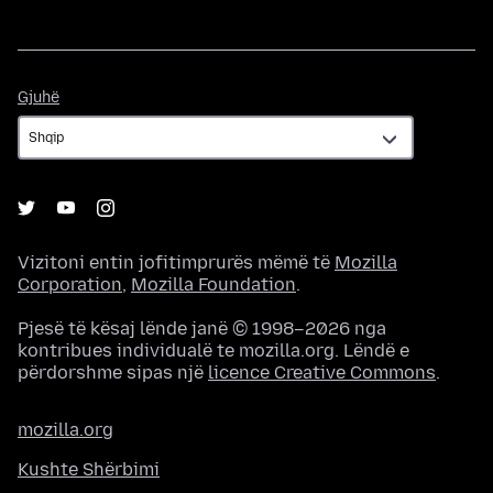
Gjuhë
Gjuhë
Vizitoni entin jofitimprurës mëmë të
Mozilla
Corporation
,
Mozilla Foundation
.
Pjesë të kësaj lënde janë © 1998–2026 nga
kontribues individualë te mozilla.org. Lëndë e
përdorshme sipas një
licence Creative Commons
.
mozilla.org
Kushte Shërbimi