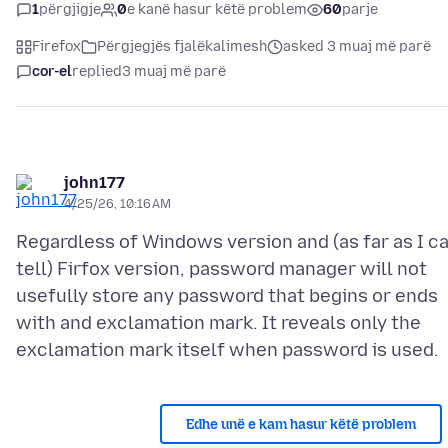
1
përgjigje
0
e kanë hasur këtë problem
60
parje
Firefox
Përgjegjës fjalëkalimesh
asked 3 muaj më parë
cor-el
replied
3 muaj më parë
john177
4/25/26, 10:16 AM
Regardless of Windows version and (as far as I c
tell) Firfox version, password manager will not
usefully store any password that begins or ends
with and exclamation mark. It reveals only the
Edhe unë e kam hasur këtë problem