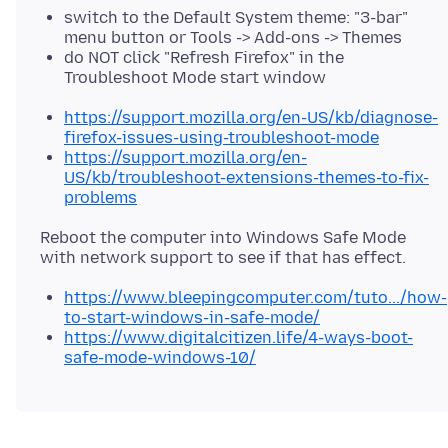
switch to the Default System theme: "3-bar"
menu button or Tools -> Add-ons -> Themes
do NOT click "Refresh Firefox" in the
Troubleshoot Mode start window
https://support.mozilla.org/en-US/kb/diagnose-
firefox-issues-using-troubleshoot-mode
https://support.mozilla.org/en-
US/kb/troubleshoot-extensions-themes-to-fix-
problems
Reboot the computer into Windows Safe Mode
https://www.bleepingcomputer.com/tuto.../how-
to-start-windows-in-safe-mode/
https://www.digitalcitizen.life/4-ways-boot-
safe-mode-windows-10/