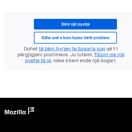
Bëni një pyetje
Edhe unë e kam hasur këtë problem
Duhet
të bëni hyrjen te llogaria juaj
që t’i
përgjigjeni postimeve. Ju lutemi,
filloni me një
pyetje të re
, nëse s’keni ende një llogari.