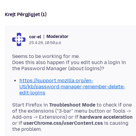
Krejt Përgjigjet (1)
Moderator
cor-el
25.4.26, 10:50 p.d.
Seems to be working for me.
Does this also happen if you edit such a login in
https://support.mozilla.org/en-
US/kb/password-manager-remember-delete-
edit-logins
Start Firefox in
Troubleshoot Mode
to check if one
of the extensions ("3-bar" menu button or Tools ->
Add-ons -> Extensions) or if
hardware acceleration
or if
userChrome.css/userContent.css
is causing