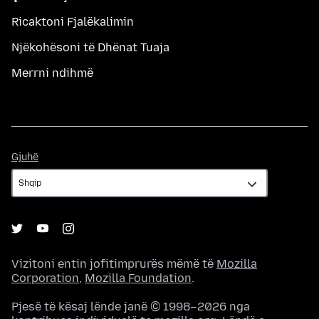
Ricaktoni Fjalëkalimin
Njëkohësoni të Dhënat Tuaja
Merrni ndihmë
Gjuhë
Gjuhë
Vizitoni entin jofitimprurës mëmë të
Mozilla
Corporation
,
Mozilla Foundation
.
Pjesë të kësaj lënde janë © 1998–2026 nga