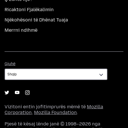
Ricaktoni Fjalëkalimin
Njëkohësoni të Dhënat Tuaja
Merrni ndihmë
Gjuhë
Gjuhë
Vizitoni entin jofitimprurës mëmë të
Mozilla
Corporation
,
Mozilla Foundation
.
Pjesë të kësaj lënde janë © 1998–2026 nga