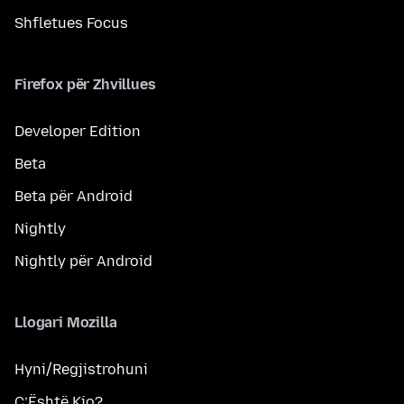
Shfletues Focus
Firefox për Zhvillues
Developer Edition
Beta
Beta për Android
Nightly
Nightly për Android
Llogari Mozilla
Hyni/Regjistrohuni
Ç’Është Kjo?