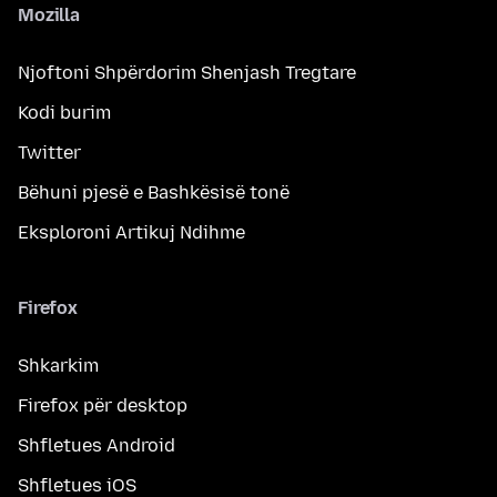
Mozilla
Njoftoni Shpërdorim Shenjash Tregtare
Kodi burim
Twitter
Bëhuni pjesë e Bashkësisë tonë
Eksploroni Artikuj Ndihme
Firefox
Shkarkim
Firefox për desktop
Shfletues Android
Shfletues iOS