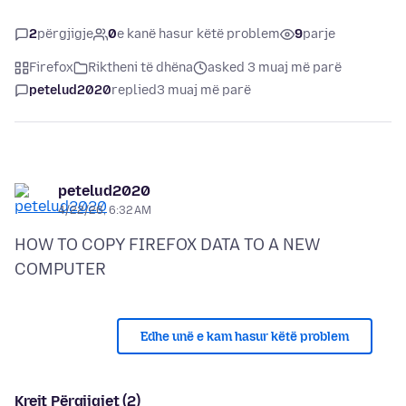
2
përgjigje
0
e kanë hasur këtë problem
9
parje
Firefox
Riktheni të dhëna
asked 3 muaj më parë
petelud2020
replied
3 muaj më parë
petelud2020
4/22/26, 6:32 AM
HOW TO COPY FIREFOX DATA TO A NEW
Edhe unë e kam hasur këtë problem
Krejt Përgjigjet (2)