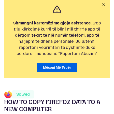
Shmangni karremëzime gjoja asistence.
S’do
t’ju kërkojmë kurrë të bëni një thirrje apo të
dërgoni tekst te një numër telefoni, apo të
na jepni të dhëna personale. Ju lutemi,
raportoni veprimtari të dyshimtë duke
përdorur mundësinë “Raportoni Abuzim”.
Mësoni Më Tepër
Solved
HOW TO COPY FIREFOZ DATA TO A
NEW COMPUTER