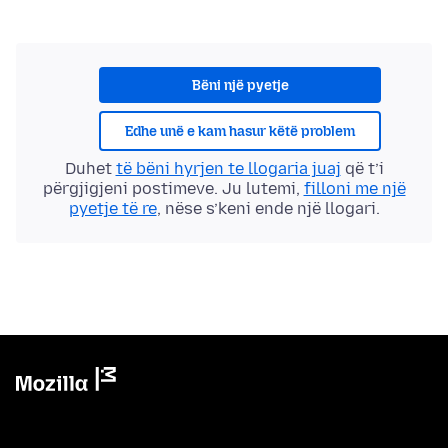
Bëni një pyetje
Edhe unë e kam hasur këtë problem
Duhet
të bëni hyrjen te llogaria juaj
që t’i
përgjigjeni postimeve. Ju lutemi,
filloni me një
pyetje të re
, nëse s’keni ende një llogari.