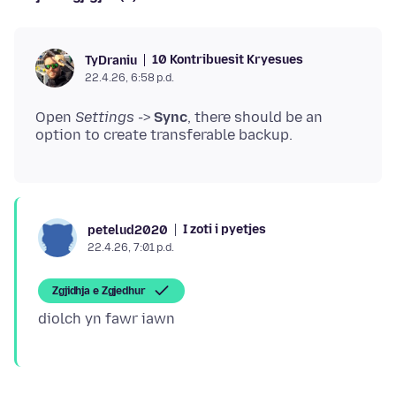
10 Kontribuesit Kryesues
TyDraniu
22.4.26, 6:58 p.d.
Open
Settings
->
Sync
, there should be an
I zoti i pyetjes
petelud2020
22.4.26, 7:01 p.d.
Zgjidhja e Zgjedhur