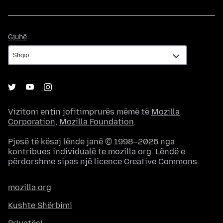
Gjuhë
Gjuhë
Vizitoni entin jofitimprurës mëmë të
Mozilla
Corporation
,
Mozilla Foundation
.
Pjesë të kësaj lënde janë © 1998–2026 nga
kontribues individualë te mozilla.org. Lëndë e
përdorshme sipas një
licence Creative Commons
.
mozilla.org
Kushte Shërbimi