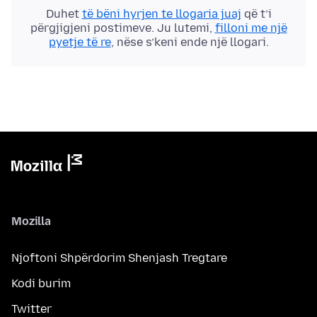
Duhet
të bëni hyrjen te llogaria juaj
që t’i
përgjigjeni postimeve. Ju lutemi,
filloni me një
pyetje të re
, nëse s’keni ende një llogari.
Mozilla
Njoftoni Shpërdorim Shenjash Tregtare
Kodi burim
Twitter