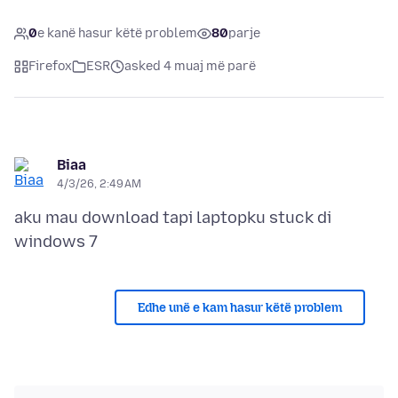
0
e kanë hasur këtë problem
80
parje
Firefox
ESR
asked 4 muaj më parë
Biaa
4/3/26, 2:49 AM
aku mau download tapi laptopku stuck di
Edhe unë e kam hasur këtë problem