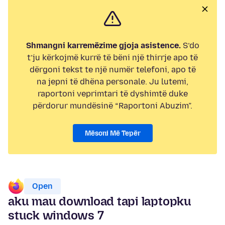
Shmangni karremëzime gjoja asistence.
S’do
t’ju kërkojmë kurrë të bëni një thirrje apo të
dërgoni tekst te një numër telefoni, apo të
na jepni të dhëna personale. Ju lutemi,
raportoni veprimtari të dyshimtë duke
përdorur mundësinë “Raportoni Abuzim”.
Mësoni Më Tepër
Open
aku mau download tapi laptopku
stuck windows 7