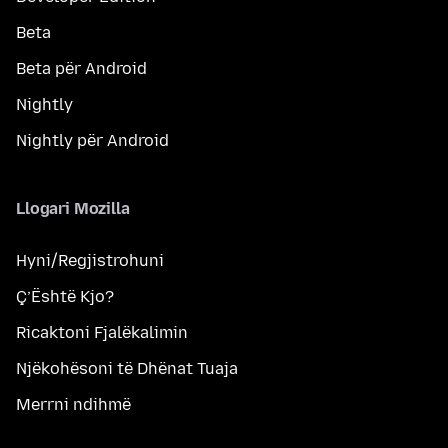
Beta
Beta për Android
Nightly
Nightly për Android
Llogari Mozilla
Hyni/Regjistrohuni
Ç’Është Kjo?
Ricaktoni Fjalëkalimin
Njëkohësoni të Dhënat Tuaja
Merrni ndihmë