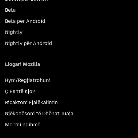
Beta
Beta për Android
Nightly
Nightly për Android
Llogari Mozilla
Hyni/Regjistrohuni
Ç’Është Kjo?
Ricaktoni Fjalëkalimin
Njëkohësoni të Dhënat Tuaja
Merrni ndihmë