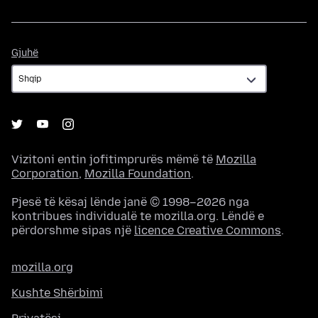
Gjuhë
Gjuhë
Vizitoni entin jofitimprurës mëmë të
Mozilla
Corporation
,
Mozilla Foundation
.
Pjesë të kësaj lënde janë © 1998–2026 nga
kontribues individualë te mozilla.org. Lëndë e
përdorshme sipas një
licence Creative Commons
.
mozilla.org
Kushte Shërbimi