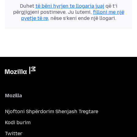
Duhet
të bëni hyrjen te llogaria juaj
që t’i
përgjigjeni postimeve. Ju lutemi,
filloni me një
pyetje të re
, nëse s’keni ende një llogari.
Mozilla
Njoftoni Shpërdorim Shenjash Tregtare
Kodi burim
Twitter