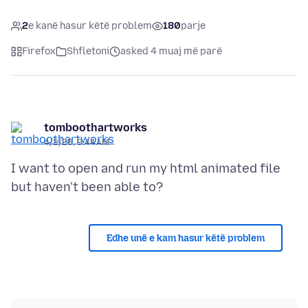
2
e kanë hasur këtë problem
180
parje
Firefox
Shfletoni
asked 4 muaj më parë
tomboothartworks
4/2/26, 9:44 AM
I want to open and run my html animated file
Edhe unë e kam hasur këtë problem