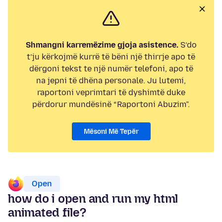
Shmangni karremëzime gjoja asistence.
S’do
t’ju kërkojmë kurrë të bëni një thirrje apo të
dërgoni tekst te një numër telefoni, apo të
na jepni të dhëna personale. Ju lutemi,
raportoni veprimtari të dyshimtë duke
përdorur mundësinë “Raportoni Abuzim”.
Mësoni Më Tepër
Open
how do i open and run my html
animated file?