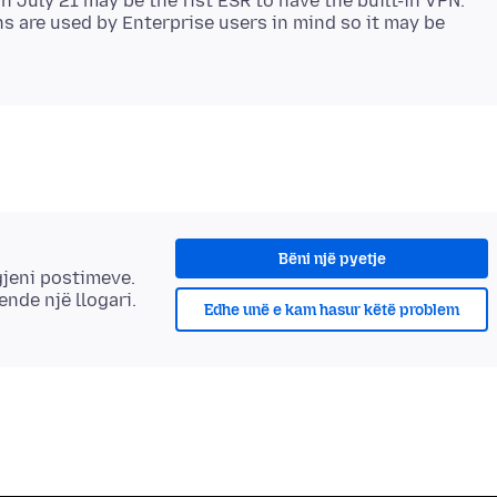
n July 21 may be the fist ESR to have the built-in VPN.
 are used by Enterprise users in mind so it may be
Bëni një pyetje
gjeni postimeve.
 ende një llogari.
Edhe unë e kam hasur këtë problem