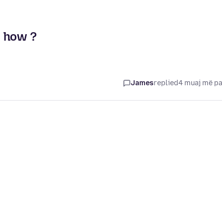
; how ?
James
replied
4 muaj më p