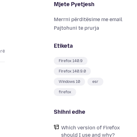
Mjete Pyetjesh
Merrni përditësime me email
Pajtohuni te prurja
Etiketa
arë
Firefox 140.9
Firefox 140.9.0
Windows 10
esr
firefox
Shihni edhe
Which version of Firefox
should I use and why?