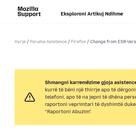
Eksploroni Artikuj Ndihme
Hyrje
Forume Asistence
Firefox
Change from ESR-Versi
Shmangni karremëzime gjoja asistence
kurrë të bëni një thirrje apo të dërgon
telefoni, apo të na jepni të dhëna pers
raportoni veprimtari të dyshimtë duk
“Raportoni Abuzim”.