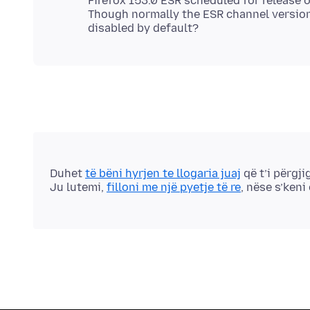
Firefox 153.0 ESR scheduled for release o
Though normally the ESR channel versions
Duhet
të bëni hyrjen te llogaria juaj
që t’i përgji
Ju lutemi,
filloni me një pyetje të re
, nëse s’keni