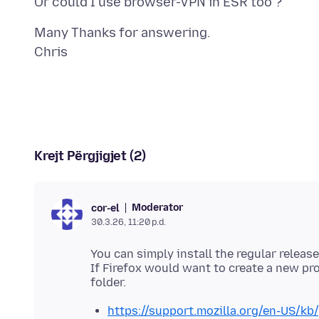
Many Thanks for answering.
Krejt Përgjigjet (2)
Moderator
cor-el
30.3.26, 11:20 p.d.
You can simply install the regular release
If Firefox would want to create a new prof
https://support.mozilla.org/en-US/kb/