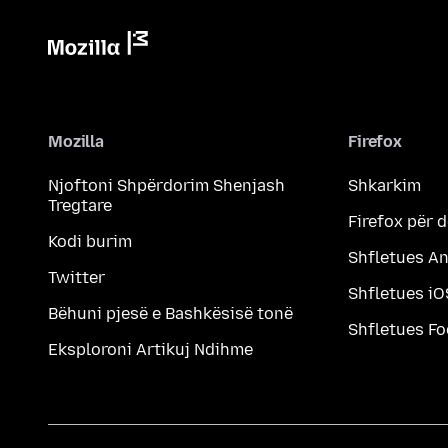
Mozilla
Firefox
Njoftoni Shpërdorim Shenjash
Shkarkim
Tregtare
Firefox për 
Kodi burim
Shfletues A
Twitter
Shfletues iO
Bëhuni pjesë e Bashkësisë tonë
Shfletues F
Eksploroni Artikuj Ndihme