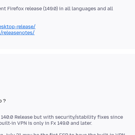
ent Firefox release (149.0) in all languages and all
esktop-release/
0/releasenotes/
 140.0 Release but with security/stability fixes since