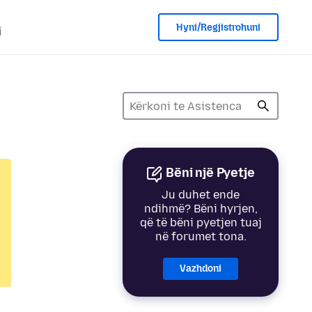
Hyni/Regjistrohuni
i
Bëni një Pyetje
Ju duhet ende
ndihmë? Bëni hyrjen,
që të bëni pyetjen tuaj
në forumet tona.
Vazhdoni