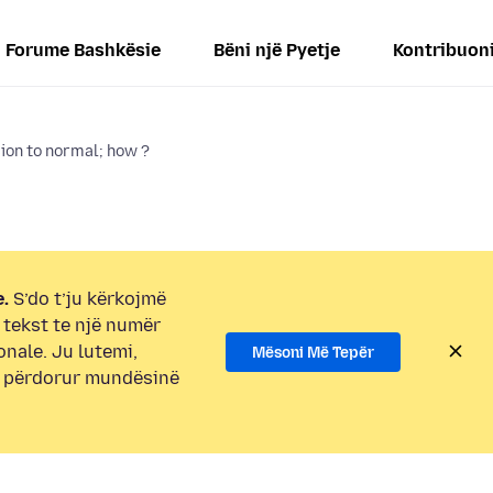
Forume Bashkësie
Bëni një Pyetje
Kontribuon
on to normal; how ?
.
S’do t’ju kërkojmë
i tekst te një numër
onale. Ju lutemi,
Mësoni Më Tepër
e përdorur mundësinë