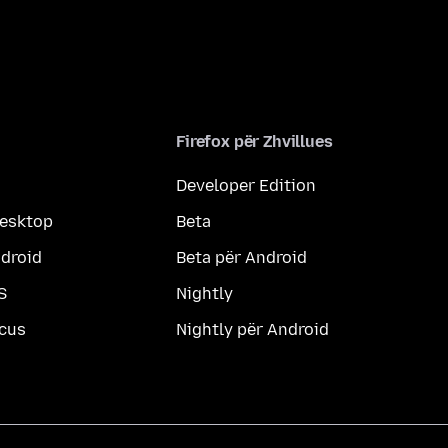
Firefox për Zhvillues
Developer Edition
desktop
Beta
ndroid
Beta për Android
S
Nightly
ocus
Nightly për Android