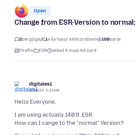
Open
Change from ESR-Version to normal
2
përgjigje
1
e ka hasur këtë problem
160
parje
Firefox
ESR
asked 4 muaj më parë
digitales1
3/30/26, 5:21 AM
I am using actually 140.9. ESR.