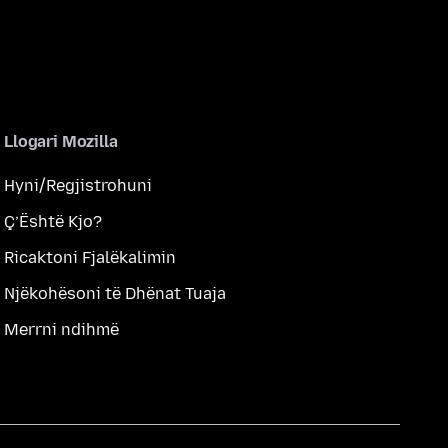
Llogari Mozilla
Hyni/Regjistrohuni
Ç’Është Kjo?
Ricaktoni Fjalëkalimin
Njëkohësoni të Dhënat Tuaja
Merrni ndihmë