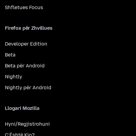
Shfletues Focus
Firefox për Zhvillues
Developer Edition
Beta
Beta për Android
Nightly
Nightly për Android
Llogari Mozilla
Hyni/Regjistrohuni
Ç’Është Kjo?