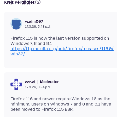
Krejt Përgjigjet (5)
wzdm007
17.3.26, 5:48 p.d.
Firefox 115 is now the last version supported on
https://ftp.mozilla.org/pub/firefox/releases/115.0/
win32/
Moderator
cor-el
17.3.26, 8:24 p.d.
Firefox 116 and newer require Windows 10 as the
minimum, users on Windows 7 and 8 and 8.1 have