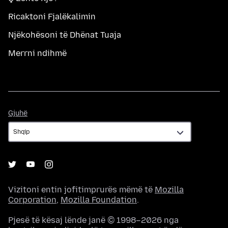
Ricaktoni Fjalëkalimin
Njëkohësoni të Dhënat Tuaja
Merrni ndihmë
Gjuhë
Gjuhë
Vizitoni entin jofitimprurës mëmë të
Mozilla
Corporation
,
Mozilla Foundation
.
Pjesë të kësaj lënde janë © 1998–2026 nga