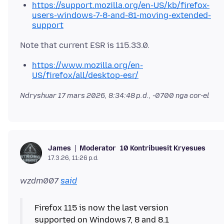
https://support.mozilla.org/en-US/kb/firefox-
users-windows-7-8-and-81-moving-extended-
support
https://www.mozilla.org/en-
US/firefox/all/desktop-esr/
Ndryshuar
17 mars 2026, 8:34:48 p.d., -0700
nga cor-el
Moderator
10 Kontribuesit Kryesues
James
17.3.26, 11:26 p.d.
wzdm007
said
Firefox 115 is now the last version