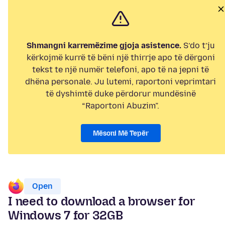
Shmangni karremëzime gjoja asistence.
S’do t’ju
kërkojmë kurrë të bëni një thirrje apo të dërgoni
tekst te një numër telefoni, apo të na jepni të
dhëna personale. Ju lutemi, raportoni veprimtari
të dyshimtë duke përdorur mundësinë
“Raportoni Abuzim”.
Mësoni Më Tepër
Open
I need to download a browser for
Windows 7 for 32GB