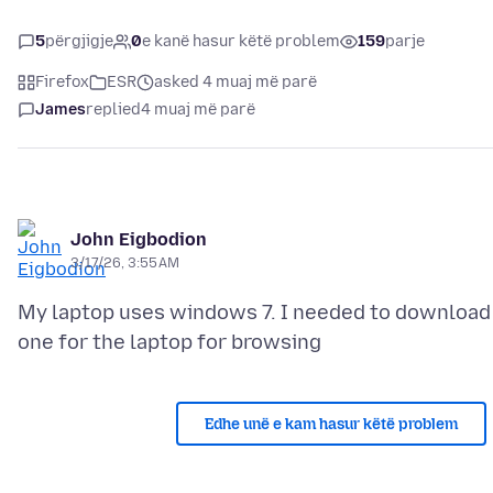
5
përgjigje
0
e kanë hasur këtë problem
159
parje
Firefox
ESR
asked 4 muaj më parë
James
replied
4 muaj më parë
John Eigbodion
3/17/26, 3:55 AM
My laptop uses windows 7. I needed to download
Edhe unë e kam hasur këtë problem