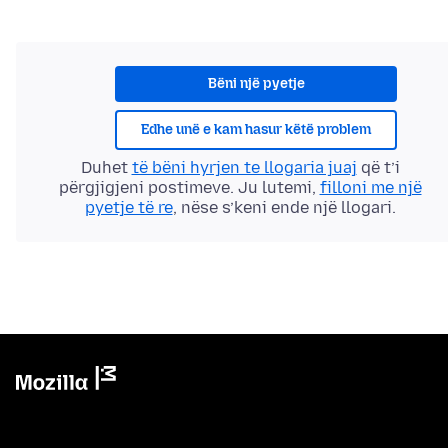
Bëni një pyetje
Edhe unë e kam hasur këtë problem
Duhet
të bëni hyrjen te llogaria juaj
që t’i
përgjigjeni postimeve. Ju lutemi,
filloni me një
pyetje të re
, nëse s’keni ende një llogari.