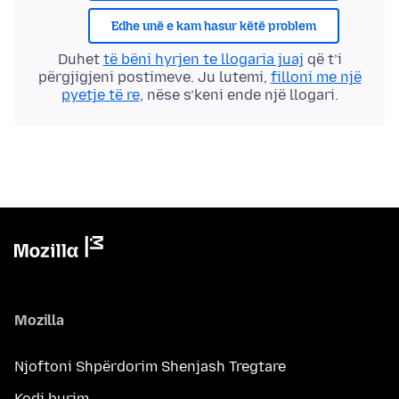
Edhe unë e kam hasur këtë problem
Duhet
të bëni hyrjen te llogaria juaj
që t’i
përgjigjeni postimeve. Ju lutemi,
filloni me një
pyetje të re
, nëse s’keni ende një llogari.
Mozilla
Njoftoni Shpërdorim Shenjash Tregtare
Kodi burim