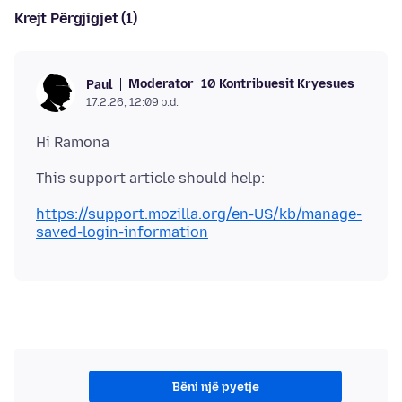
Krejt Përgjigjet (1)
Moderator
10 Kontribuesit Kryesues
Paul
17.2.26, 12:09 p.d.
https://support.mozilla.org/en-US/kb/manage-
saved-login-information
Bëni një pyetje