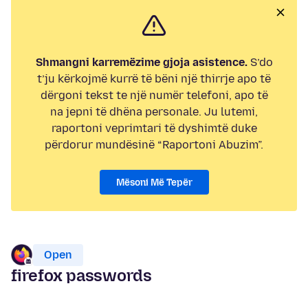
Shmangni karremëzime gjoja asistence.
S’do
t’ju kërkojmë kurrë të bëni një thirrje apo të
dërgoni tekst te një numër telefoni, apo të
na jepni të dhëna personale. Ju lutemi,
raportoni veprimtari të dyshimtë duke
përdorur mundësinë “Raportoni Abuzim”.
Mësoni Më Tepër
Open
firefox passwords