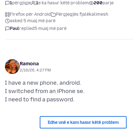
1
përgjigje
1
e ka hasur këtë problem
200
parje
Firefox për Android
Përgjegjës fjalëkalimesh
asked 5 muaj më parë
Paul
replied
5 muaj më parë
Ramona
2/16/26, 4:27 PM
I have a new phone, android.
I switched from an iPhone se.
Edhe unë e kam hasur këtë problem