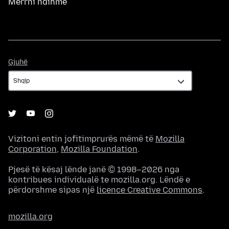
Merrni ndihmë
Gjuhë
Gjuhë
Vizitoni entin jofitimprurës mëmë të
Mozilla
Corporation
,
Mozilla Foundation
.
Pjesë të kësaj lënde janë © 1998–2026 nga
kontribues individualë te mozilla.org. Lëndë e
përdorshme sipas një
licence Creative Commons
.
mozilla.org