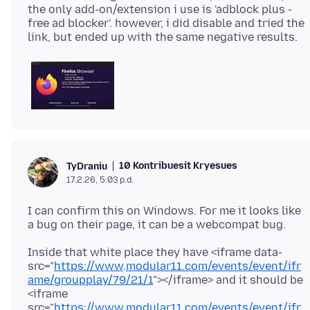
the only add-on/extension i use is 'adblock plus -
free ad blocker'. however, i did disable and tried the
10 Kontribuesit Kryesues
TyDraniu
17.2.26, 5:03 p.d.
I can confirm this on Windows. For me it looks like
Inside that white place they have <iframe data-
src="
https://www
.
modular11.com/events/event/ifr
ame/groupplay/79/21/1
"></iframe> and it should be
<iframe
src="
https://www
.
modular11.com/events/event/ifr