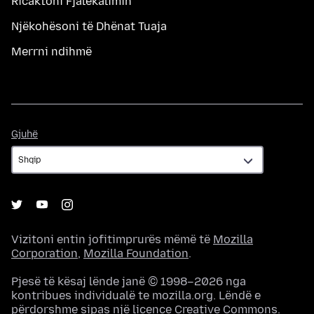
Ricaktoni Fjalëkalimin
Njëkohësoni të Dhënat Tuaja
Merrni ndihmë
Gjuhë
Gjuhë
Vizitoni entin jofitimprurës mëmë të
Mozilla
Corporation
,
Mozilla Foundation
.
Pjesë të kësaj lënde janë © 1998–2026 nga
kontribues individualë te mozilla.org. Lëndë e
përdorshme sipas një
licence Creative Commons
.