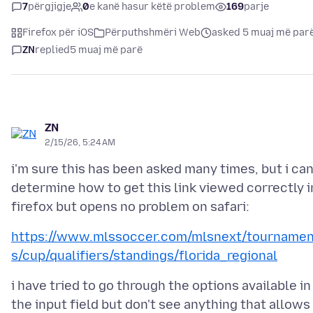
7
përgjigje
0
e kanë hasur këtë problem
169
parje
Firefox për iOS
Përputhshmëri Web
asked 5 muaj më par
ZN
replied
5 muaj më parë
ZN
2/15/26, 5:24 AM
i'm sure this has been asked many times, but i can
determine how to get this link viewed correctly i
https://www.mlssoccer.com/mlsnext/tournamen
s/cup/qualifiers/standings/florida_regional
i have tried to go through the options available in
the input field but don't see anything that allows