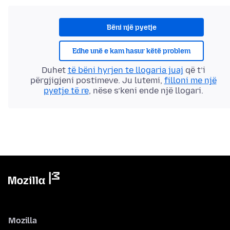
Bëni një pyetje
Edhe unë e kam hasur këtë problem
Duhet
të bëni hyrjen te llogaria juaj
që t’i
përgjigjeni postimeve. Ju lutemi,
filloni me një
pyetje të re
, nëse s’keni ende një llogari.
Mozilla