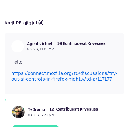
Krejt Përgjigjet (4)
10 Kontribuesit Kryesues
Agent virtuel
2.2.26, 11:21 m.d.
https://connect.mozilla.org/t5/discussions/try-
out-ai-controls-in-firefox-nightly/td-p/117177
10 Kontribuesit Kryesues
TyDraniu
3.2.26, 5:26 p.d.