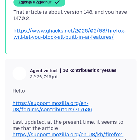
Zgjidhja e Zgjedhur
That article is about version 148, and you have
https://www.ghacks.net/2026/02/03/firefox-
will-let-you-block-all-built-in-ai-features/
10 Kontribuesit Kryesues
Agent virtuel
3.2.26, 7:16 p.d.
https://support.mozilla.org/en-
US/forums/contributors/717536
Last updated, at the present time, it seems to
me that the article
https://support.mozilla.org/en-US/kb/firefox-