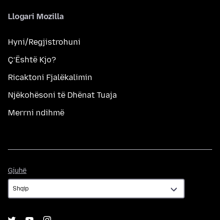
Llogari Mozilla
Hyni/Regjistrohuni
Ç’Është Kjo?
Ricaktoni Fjalëkalimin
Njëkohësoni të Dhënat Tuaja
Merrni ndihmë
Gjuhë
Gjuhë