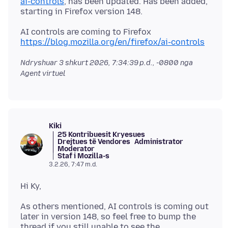
ai-controls
, has been updated. Has been added,
https://blog.mozilla.org/en/firefox/ai-controls
Ndryshuar
3 shkurt 2026, 7:34:39 p.d., -0800
nga
Agent virtuel
Kiki
25 Kontribuesit Kryesues
Drejtues të Vendores
Administrator
Moderator
Staf i Mozilla-s
3.2.26, 7:47 m.d.
As others mentioned, AI controls is coming out
later in version 148, so feel free to bump the
thread if you still unable to see the