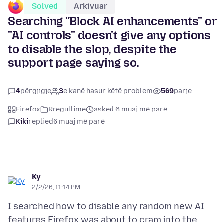
Solved
Arkivuar
Searching "Block AI enhancements" or
"AI controls" doesn't give any options
to disable the slop, despite the
support page saying so.
4
përgjigje
3
e kanë hasur këtë problem
569
parje
Firefox
Rregullime
asked 6 muaj më parë
Kiki
replied
6 muaj më parë
Ky
2/2/26, 11:14 PM
I searched how to disable any random new AI
features Firefox was about to cram into the