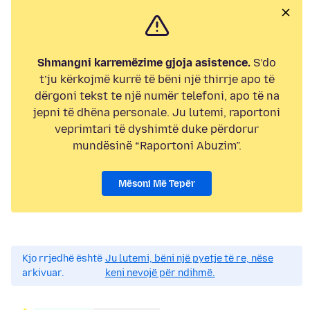
Shmangni karremëzime gjoja asistence.
S’do
t’ju kërkojmë kurrë të bëni një thirrje apo të
dërgoni tekst te një numër telefoni, apo të na
jepni të dhëna personale. Ju lutemi, raportoni
veprimtari të dyshimtë duke përdorur
mundësinë “Raportoni Abuzim”.
Mësoni Më Tepër
Kjo rrjedhë është
Ju lutemi, bëni një pyetje të re, nëse
arkivuar.
keni nevojë për ndihmë.