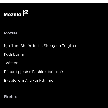
Mozilla
Njoftoni Shpërdorim Shenjash Tregtare
Kodi burim
Twitter
Bëhuni pjesë e Bashkësisë tonë
Eksploroni Artikuj Ndihme
Firefox