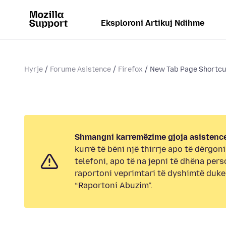
Eksploroni Artikuj Ndihme
Hyrje
Forume Asistence
Firefox
New Tab Page Shortcu
Shmangni karremëzime gjoja asistence
kurrë të bëni një thirrje apo të dërgon
telefoni, apo të na jepni të dhëna pers
raportoni veprimtari të dyshimtë duk
“Raportoni Abuzim”.