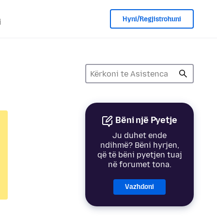
Hyni/Regjistrohuni
i
Bëni një Pyetje
Ju duhet ende
ndihmë? Bëni hyrjen,
që të bëni pyetjen tuaj
në forumet tona.
Vazhdoni