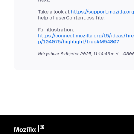
Take a look at
https://support.mozilla.
https://connect.mozilla.org/t5/ideas/fi
p/104075/highlight/true#M54807
Ndryshuar
8 dhjetor 2025, 11:14:46 m.d., -080