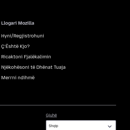
Llogari Mozilla
Hyni/Regjistrohuni
Ç’Është Kjo?
Ricaktoni Fjalëkalimin
Njëkohësoni të Dhënat Tuaja
Merrni ndihmë
Gjuhë
Gjuhë