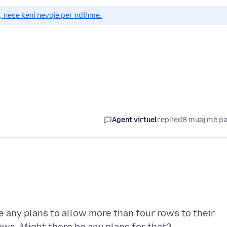
e, nëse keni nevojë për ndihmë.
Agent virtuel
replied
8 muaj më p
e any plans to allow more than four rows to their