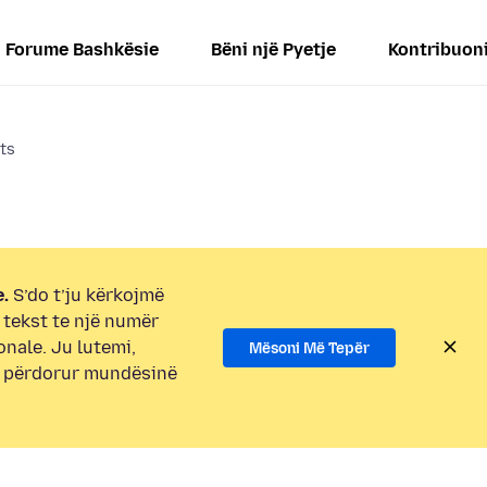
Forume Bashkësie
Bëni një Pyetje
Kontribuon
ts
.
S’do t’ju kërkojmë
i tekst te një numër
onale. Ju lutemi,
Mësoni Më Tepër
e përdorur mundësinë