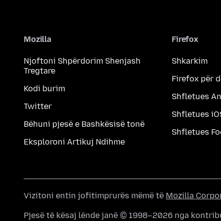
Mozilla
Firefox
Njoftoni Shpërdorim Shenjash
Shkarkim
Tregtare
Firefox për 
Kodi burim
Shfletues A
Twitter
Shfletues iO
Bëhuni pjesë e Bashkësisë tonë
Shfletues F
Eksploroni Artikuj Ndihme
Vizitoni entin jofitimprurës mëmë të
Mozilla Corpo
Pjesë të kësaj lënde janë © 1998–2026 nga kontrib