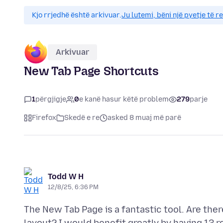
Kjo rrjedhë është arkivuar.
Ju lutemi, bëni një pyetje të r
Arkivuar
New Tab Page Shortcuts
1
përgjigje
0
e kanë hasur këtë problem
279
parje
Firefox
Skedë e re
asked 8 muaj më parë
Todd W H
12/8/25, 6:36 PM
The New Tab Page is a fantastic tool. Are ther