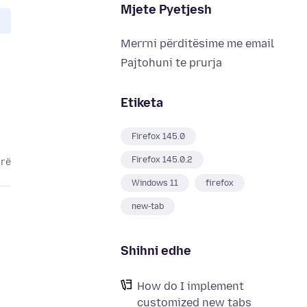
Mjete Pyetjesh
Merrni përditësime me email
Pajtohuni te prurja
Etiketa
Firefox 145.0
Firefox 145.0.2
arë
Windows 11
firefox
new-tab
Shihni edhe
How do I implement
customized new tabs