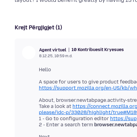
Krejt Përgjigjet (1)
10 Kontribuesit Kryesues
Agent virtuel
8.12.25, 10:59 m.d.
https://support.mozilla.org/en-US/kb/wh
About, browser.newtabpage.activity-str
Take a look at
https://connect.mozilla.o
please/idc-p/33028/highlight/true#M18
1 - Go to configuration editor
https://sup
2 - Enter a search term
browser.newtabpa