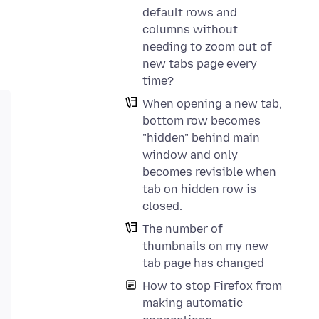
default rows and
columns without
needing to zoom out of
new tabs page every
time?
When opening a new tab,
bottom row becomes
"hidden" behind main
window and only
becomes revisible when
tab on hidden row is
closed.
The number of
thumbnails on my new
tab page has changed
How to stop Firefox from
making automatic