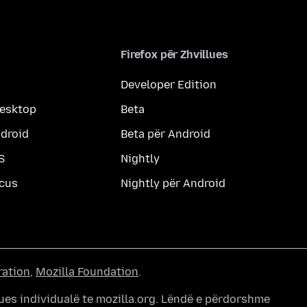
Firefox për Zhvillues
Developer Edition
desktop
Beta
ndroid
Beta për Android
S
Nightly
ocus
Nightly për Android
ration
,
Mozilla Foundation
.
ues individualë te mozilla.org. Lëndë e përdorshme