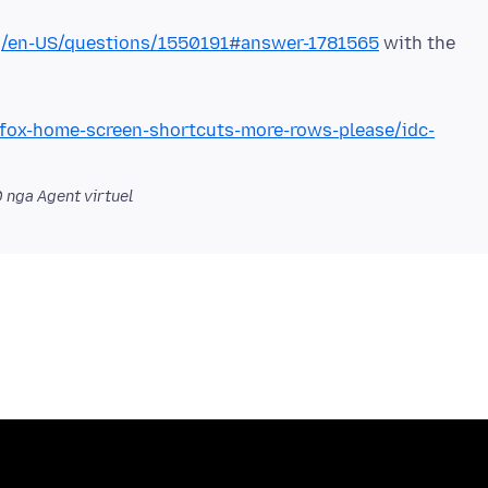
org/en-US/questions/1550191#answer-1781565
with the
refox-home-screen-shortcuts-more-rows-please/idc-
0
nga Agent virtuel