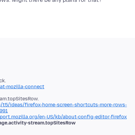
at-mozilla-connect
eam.topSitesRow.
rg/t5/ideas/firefox-home-screen-shortcuts-more-rows-
991
port.mozilla.org/en-US/kb/about-config-editor-firefox
ge.activity-stream.topSitesRow