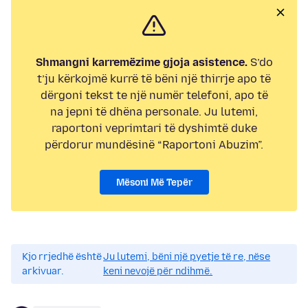
Shmangni karremëzime gjoja asistence.
S’do
t’ju kërkojmë kurrë të bëni një thirrje apo të
dërgoni tekst te një numër telefoni, apo të
na jepni të dhëna personale. Ju lutemi,
raportoni veprimtari të dyshimtë duke
përdorur mundësinë “Raportoni Abuzim”.
Mësoni Më Tepër
Kjo rrjedhë është
Ju lutemi, bëni një pyetje të re, nëse
arkivuar.
keni nevojë për ndihmë.