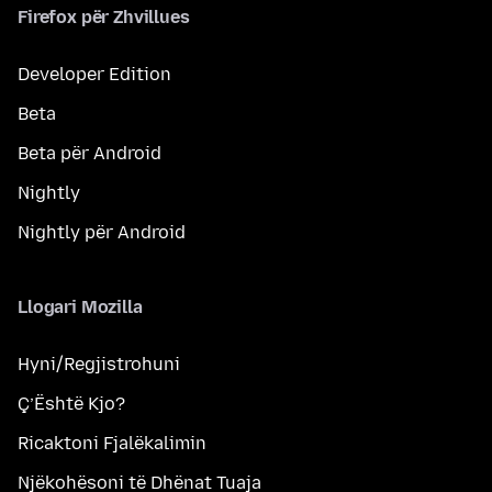
Firefox për Zhvillues
Developer Edition
Beta
Beta për Android
Nightly
Nightly për Android
Llogari Mozilla
Hyni/Regjistrohuni
Ç’Është Kjo?
Ricaktoni Fjalëkalimin
Njëkohësoni të Dhënat Tuaja