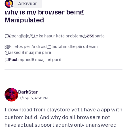
Arkivuar
why is my browser being
Manipulated
2
përgjigje
1
e ka hasur këtë problem
259
parje
Firefox për Android
Instalim dhe përditësim
asked 8 muaj më parë
Paul
replied
8 muaj më parë
DarkStar
11/15/25, 4:58 PM
I download from playstore yet I have a app with
custom build. And why do all browsers not
have actual support agents only unanswered