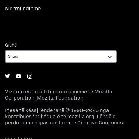
Merrni ndihmë
Gjuhë
Gjuhë
Vizitoni entin jofitimprurës mëmë të
Mozilla
Corporation
,
Mozilla Foundation
.
Pjesë të kësaj lënde janë © 1998–2026 nga
kontribues individualë te mozilla.org. Lëndë e
përdorshme sipas një
licence Creative Commons
.
mozilla.org