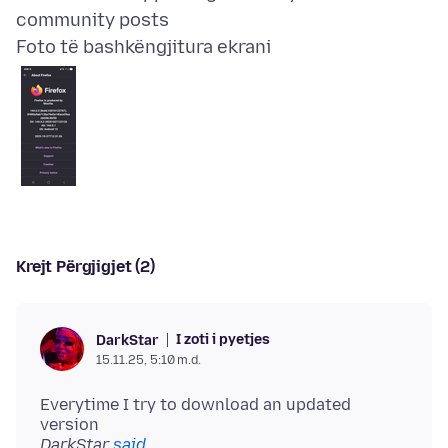
Foto të bashkëngjitura ekrani
Krejt Përgjigjet (2)
I zoti i pyetjes
DarkStar
15.11.25, 5:10 m.d.
Everytime I try to download an updated
version
DarkStar
said