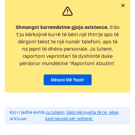
Shmangni karremëzime gjoja asistence.
S’do
t’ju kërkojmë kurrë të bëni një thirrje apo të
dërgoni tekst te një numër telefoni, apo të
na jepni të dhëna personale. Ju lutemi,
raportoni veprimtari të dyshimtë duke
përdorur mundësinë “Raportoni Abuzim”.
Mësoni Më Tepër
Kjo rrjedhë është
Ju lutemi, bëni një pyetje të re, nëse
arkivuar.
keni nevojë për ndihmë.