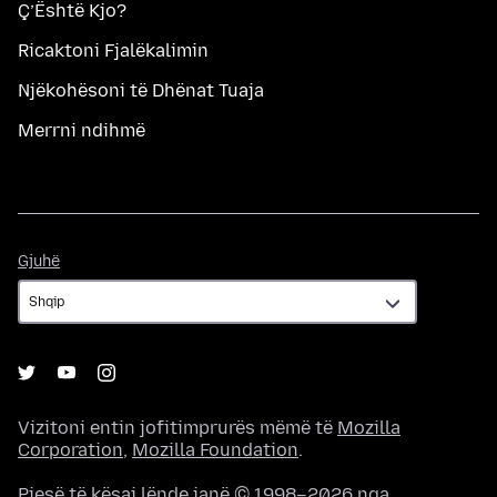
Ç’Është Kjo?
Ricaktoni Fjalëkalimin
Njëkohësoni të Dhënat Tuaja
Merrni ndihmë
Gjuhë
Gjuhë
Vizitoni entin jofitimprurës mëmë të
Mozilla
Corporation
,
Mozilla Foundation
.
Pjesë të kësaj lënde janë © 1998–2026 nga