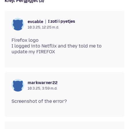
Krejt Përgjigjet (3)
I zoti i pyetjes
evcable
10.3.25, 12:25 m.d.
Firefox logo
I logged into Netflix and they told me to
markwarner22
10.3.25, 3:59 m.d.