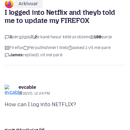
Arkivuar
I logged into Netflix and theyb told
me to update my FIREFOX
3
përgjigje
2
e kanë hasur këtë problem
180
parje
Firefox
Përputhshmëri Web
asked 1 vit më parë
James
replied
1 vit më parë
evcable
3/10/25, 12:24 PM