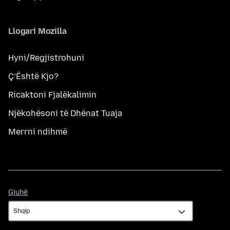
Llogari Mozilla
Hyni/Regjistrohuni
Ç’Është Kjo?
Ricaktoni Fjalëkalimin
Njëkohësoni të Dhënat Tuaja
Merrni ndihmë
Gjuhë
Gjuhë