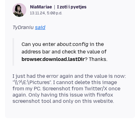
I zoti i pyetjes
NiaMariae
13.11.24, 5:00 p.d.
TyDraniu
said
Can you enter
about:config
in the
address bar and check the value of
browser.download.lastDir
I just had the error again and the value is now:
"\\?\E:\Pictures". I cannot delete this image
from my PC. Screenshot from Twitter/X once
again. Only having this issue with firefox