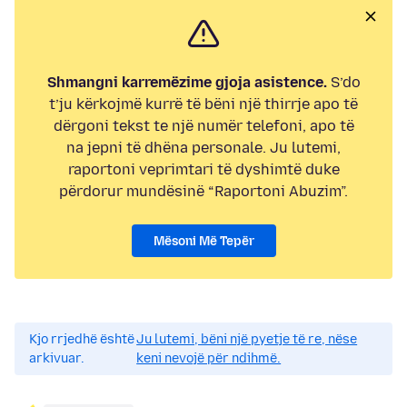
Shmangni karremëzime gjoja asistence.
S’do
t’ju kërkojmë kurrë të bëni një thirrje apo të
dërgoni tekst te një numër telefoni, apo të
na jepni të dhëna personale. Ju lutemi,
raportoni veprimtari të dyshimtë duke
përdorur mundësinë “Raportoni Abuzim”.
Mësoni Më Tepër
Kjo rrjedhë është
Ju lutemi, bëni një pyetje të re, nëse
arkivuar.
keni nevojë për ndihmë.