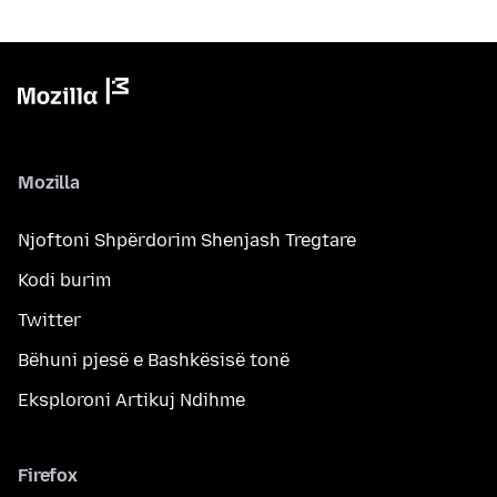
Mozilla
Njoftoni Shpërdorim Shenjash Tregtare
Kodi burim
Twitter
Bëhuni pjesë e Bashkësisë tonë
Eksploroni Artikuj Ndihme
Firefox