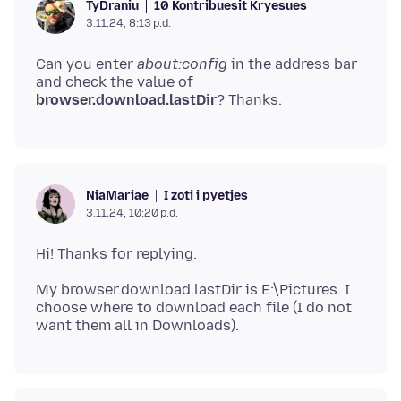
10 Kontribuesit Kryesues
TyDraniu
3.11.24, 8:13 p.d.
Can you enter
about:config
in the address bar
and check the value of
browser.download.lastDir
I zoti i pyetjes
NiaMariae
3.11.24, 10:20 p.d.
My browser.download.lastDir is E:\Pictures. I
choose where to download each file (I do not