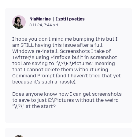
I zoti i pyetjes
NiaMariae
3.11.24, 7:44 p.d.
I hope you don't mind me bumping this but I
am STILL having this issue after a full
Windows re-install. Screenshots I take of
Twitter/X using Firefox's built in screenshot
tool are saving to "\\?\E:\Pictures" meaning
that I cannot delete them without using
Command Prompt (and I haven't tried that yet
Does anyone know how I can get screenshots
to save to just E:\Pictures without the weird