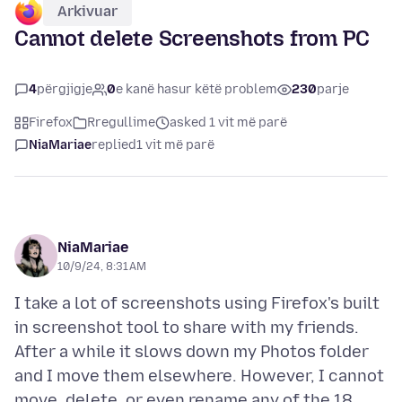
Arkivuar
Cannot delete Screenshots from PC
4
përgjigje
0
e kanë hasur këtë problem
230
parje
Firefox
Rregullime
asked 1 vit më parë
NiaMariae
replied
1 vit më parë
NiaMariae
10/9/24, 8:31 AM
I take a lot of screenshots using Firefox's built
in screenshot tool to share with my friends.
After a while it slows down my Photos folder
and I move them elsewhere. However, I cannot
move, delete, or even rename any of the 18