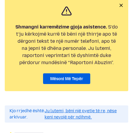
Shmangni karremëzime gjoja asistence.
S’do
t’ju kërkojmë kurrë të bëni një thirrje apo të
dërgoni tekst te një numër telefoni, apo të
na jepni të dhëna personale. Ju lutemi,
raportoni veprimtari të dyshimtë duke
përdorur mundësinë “Raportoni Abuzim”.
Mësoni Më Tepër
Kjo rrjedhë është
Ju lutemi, bëni një pyetje të re, nëse
arkivuar.
keni nevojë për ndihmë.