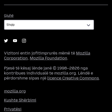
Gjuhë
Gjuhë
Vizitoni entin jofitimprurës mëmë të
Mozilla
Corporation
,
Mozilla Foundation
.
Pjesë të kësaj lënde janë © 1998–2026 nga
kontribues individualë te mozilla.org. Lëndë e
përdorshme sipas një
licence Creative Commons
.
mozilla.org
Kushte Shërbimi
Privatësi