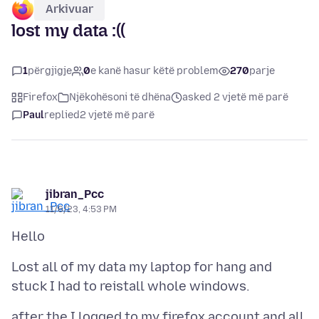
Arkivuar
lost my data :((
1
përgjigje
0
e kanë hasur këtë problem
270
parje
Firefox
Njëkohësoni të dhëna
asked 2 vjetë më parë
Paul
replied
2 vjetë më parë
jibran_Pcc
11/6/23, 4:53 PM
Lost all of my data my laptop for hang and
after the I logged to my firefox account and all