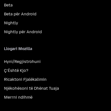
Beta
Beta për Android
Nightly
Nightly për Android
Llogari Mozilla
Hyni/Regjistrohuni
Ç’Është Kjo?
Ricaktoni Fjalëkalimin
Njëkohësoni të Dhënat Tuaja
Merrni ndihmë