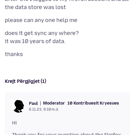
does it get sync any where?
Krejt Përgjigjet (1)
Moderator
10 Kontribuesit Kryesues
Paul
6.11.23, 9:10 m.d.
Thank you for your question about the Firefox