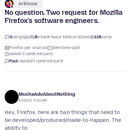
Arkivuar
No question. Two request for Mozilla
Firefox's software engineers.
3
përgjigje
0
e kanë hasur këtë problem
110
parje
Firefox për Android
Dëmtime sajti
asked 3 vjetë më parë
Paul
replied
3 vjetë më parë
MuchaAdoAboutNothing
1/19/23, 5:41 AM
Hey, Firefox, here are two things that need to
be developed/produced/made-to-happen. The
ability to: