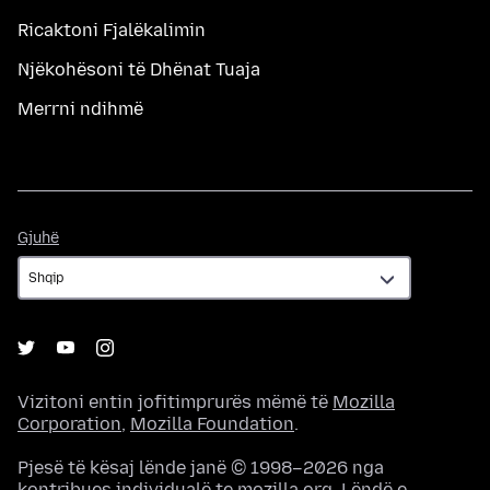
Ricaktoni Fjalëkalimin
Njëkohësoni të Dhënat Tuaja
Merrni ndihmë
Gjuhë
Gjuhë
Vizitoni entin jofitimprurës mëmë të
Mozilla
Corporation
,
Mozilla Foundation
.
Pjesë të kësaj lënde janë © 1998–2026 nga
kontribues individualë te mozilla.org. Lëndë e