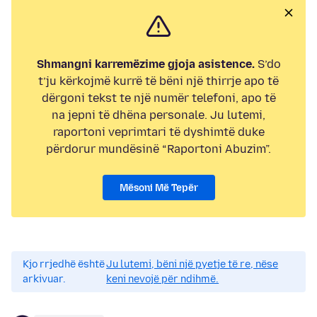
Shmangni karremëzime gjoja asistence.
S’do
t’ju kërkojmë kurrë të bëni një thirrje apo të
dërgoni tekst te një numër telefoni, apo të
na jepni të dhëna personale. Ju lutemi,
raportoni veprimtari të dyshimtë duke
përdorur mundësinë “Raportoni Abuzim”.
Mësoni Më Tepër
Kjo rrjedhë është
Ju lutemi, bëni një pyetje të re, nëse
arkivuar.
keni nevojë për ndihmë.