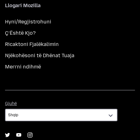
Llogari Mozilla
Hyni/Regjistrohuni
Ç’Është Kjo?
Ricaktoni Fjalëkalimin
Njëkohësoni të Dhënat Tuaja
Merrni ndihmë
Gjuhë
Gjuhë