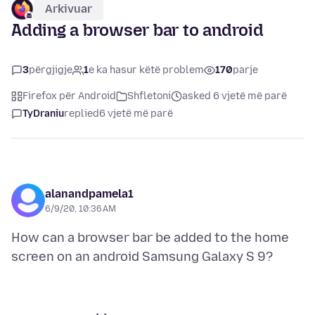
Arkivuar
Adding a browser bar to android
3
përgjigje
1
e ka hasur këtë problem
170
parje
Firefox për Android
Shfletoni
asked 6 vjetë më parë
TyDraniu
replied
6 vjetë më parë
alanandpamela1
6/9/20, 10:36 AM
How can a browser bar be added to the home