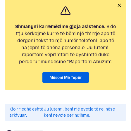
Shmangni karremëzime gjoja asistence.
S’do
t’ju kërkojmë kurrë të bëni një thirrje apo të
dërgoni tekst te një numër telefoni, apo të
na jepni të dhëna personale. Ju lutemi,
raportoni veprimtari të dyshimtë duke
përdorur mundësinë “Raportoni Abuzim”.
Mësoni Më Tepër
Kjo rrjedhë është
Ju lutemi, bëni një pyetje të re, nëse
arkivuar.
keni nevojë për ndihmë.