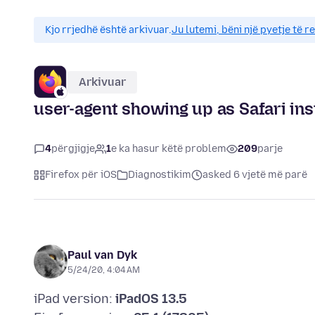
Kjo rrjedhë është arkivuar.
Ju lutemi, bëni një pyetje të r
Arkivuar
user-agent showing up as Safari ins
4
përgjigje
1
e ka hasur këtë problem
209
parje
Firefox për iOS
Diagnostikim
asked 6 vjetë më parë
Paul van Dyk
5/24/20, 4:04 AM
iPad version:
iPadOS 13.5