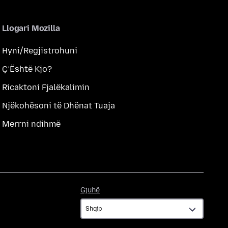
Llogari Mozilla
Hyni/Regjistrohuni
Ç’Është Kjo?
Ricaktoni Fjalëkalimin
Njëkohësoni të Dhënat Tuaja
Merrni ndihmë
Gjuhë
Gjuhë