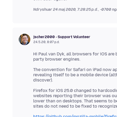
Ndryshuar
24 maj 2020, 7:28:25 p.d., -0700
nga
jscher2000 - Support Volunteer
24.5.20, 8:07 p.d.
Hi Paul van Dyk, all browsers for iOS are 
The convention for Safari on iPad now a
revealing itself to be a mobile device (al
Firefox for iOS 25.0 changed to hardcodi
websites reporting their browser was ou
lower than on desktops. That seems to be
https://github.com/mozilla-mobile/firefo