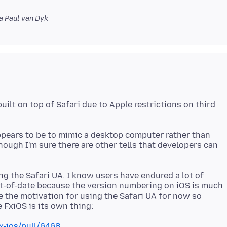
 Paul van Dyk
built on top of Safari due to Apple restrictions on third
ppears to be to mimic a desktop computer rather than
though I'm sure there are other tells that developers can
ng the Safari UA. I know users have endured a lot of
t-of-date because the version numbering on iOS is much
 the motivation for using the Safari UA for now so
x-ios/pull/6468