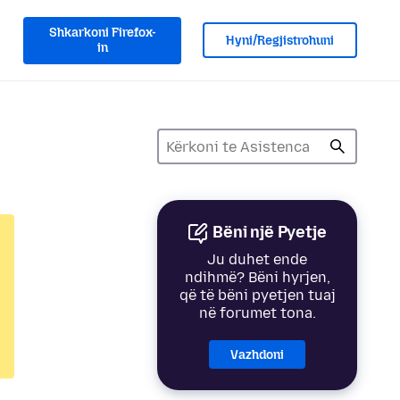
Shkarkoni Firefox-
Hyni/Regjistrohuni
in
Bëni një Pyetje
Ju duhet ende
ndihmë? Bëni hyrjen,
që të bëni pyetjen tuaj
në forumet tona.
Vazhdoni