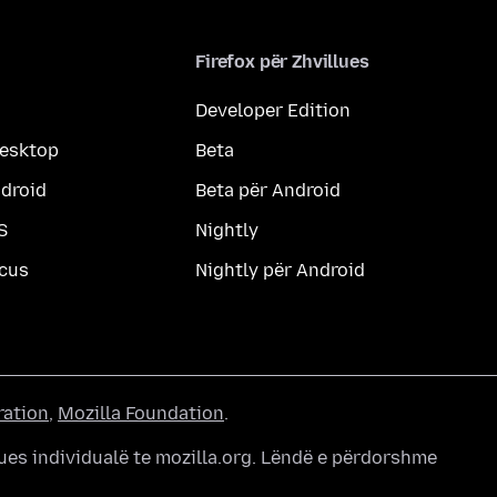
Firefox për Zhvillues
Developer Edition
desktop
Beta
ndroid
Beta për Android
S
Nightly
ocus
Nightly për Android
ration
,
Mozilla Foundation
.
ues individualë te mozilla.org. Lëndë e përdorshme