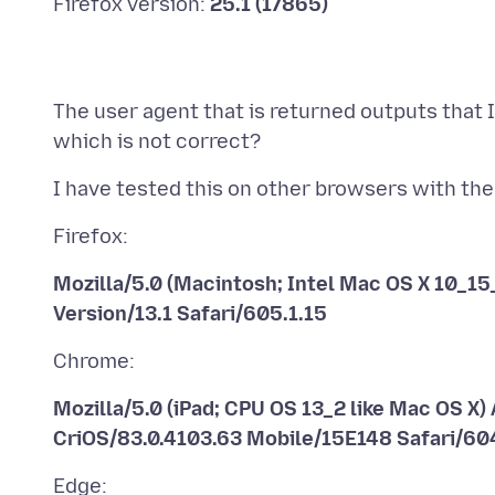
Firefox version:
25.1 (17865)
The user agent that is returned outputs that I
Mozilla/5.0 (Macintosh; Intel Mac OS X 10_15
Version/13.1 Safari/605.1.15
Mozilla/5.0 (iPad; CPU OS 13_2 like Mac OS X
CriOS/83.0.4103.63 Mobile/15E148 Safari/60