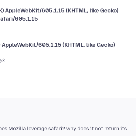
 X) AppleWebKit/605.1.15 (KHTML, like Gecko)
afari/605.1.15
) AppleWebKit/605.1.15 (KHTML, like Gecko)
Dyk
es Mozilla leverage safari? why does it not return its