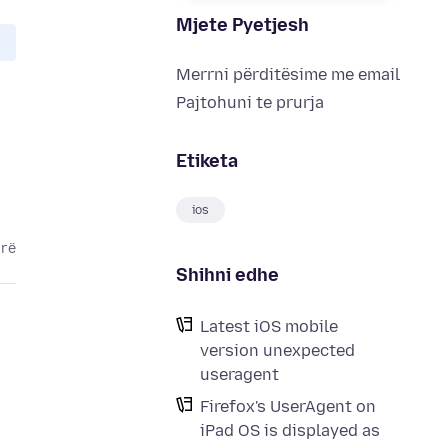
Mjete Pyetjesh
Merrni përditësime me email
Pajtohuni te prurja
Etiketa
ios
arë
Shihni edhe
Latest iOS mobile
version unexpected
useragent
Firefox's UserAgent on
iPad OS is displayed as