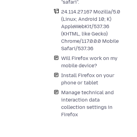
"safari".
24.114.27.167 Mozilla/5.0
(Linux; Android 10; K)
AppleWebKit/537.36
(KHTML, like Gecko)
Chrome/117.0.0.0 Mobile
Safari/537.36
Will Firefox work on my
mobile device?
Install Firefox on your
phone or tablet
Manage technical and
interaction data
collection settings in
Firefox