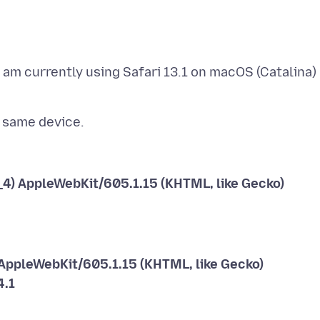
 am currently using Safari 13.1 on macOS (Catalina)
_4) AppleWebKit/605.1.15 (KHTML, like Gecko)
) AppleWebKit/605.1.15 (KHTML, like Gecko)
4.1