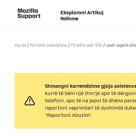
Eksploroni Artikuj
Ndihme
Hyrje
Forume Asistence
Firefox për iOS
user-agent sho
Shmangni karremëzime gjoja asistence
kurrë të bëni një thirrje apo të dërgon
telefoni, apo të na jepni të dhëna pers
raportoni veprimtari të dyshimtë duk
“Raportoni Abuzim”.