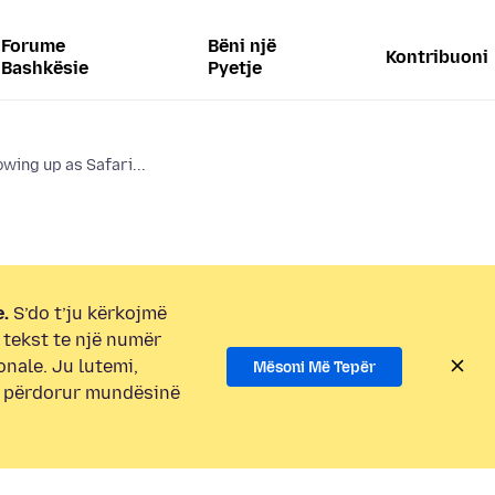
Forume
Bëni një
Kontribuoni
Bashkësie
Pyetje
wing up as Safari...
.
S’do t’ju kërkojmë
i tekst te një numër
onale. Ju lutemi,
Mësoni Më Tepër
e përdorur mundësinë