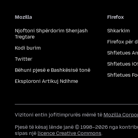
Mozilla
Firefox
Njoftoni Shpërdorim Shenjash
Shkarkim
Tregtare
Firefox për 
Kodi burim
Shfletues A
Twitter
Shfletues iO
Bëhuni pjesë e Bashkësisë tonë
Shfletues F
Eksploroni Artikuj Ndihme
Vizitoni entin jofitimprurës mëmë të
Mozilla Corpo
Pjesë të kësaj lënde janë © 1998–2026 nga kontrib
sipas një
licence Creative Commons
.