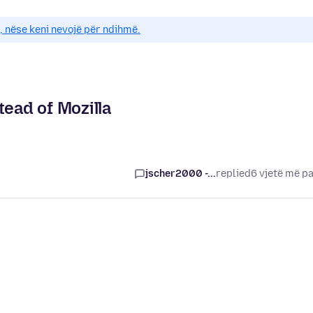
e, nëse keni nevojë për ndihmë.
tead of Mozilla
jscher2000 -...
replied
6 vjetë më p